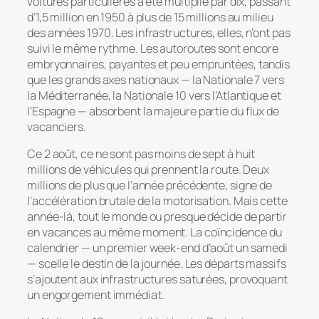
voitures particulières a été multiplié par dix, passant
d’1,5 million en 1950 à plus de 15 millions au milieu
des années 1970. Les infrastructures, elles, n’ont pas
suivi le même rythme. Les autoroutes sont encore
embryonnaires, payantes et peu empruntées, tandis
que les grands axes nationaux — la Nationale 7 vers
la Méditerranée, la Nationale 10 vers l’Atlantique et
l’Espagne — absorbent la majeure partie du flux de
vacanciers.
Ce 2 août, ce ne sont pas moins de sept à huit
millions de véhicules qui prennent la route. Deux
millions de plus que l’année précédente, signe de
l’accélération brutale de la motorisation. Mais cette
année-là, tout le monde ou presque décide de partir
en vacances au même moment. La coïncidence du
calendrier — un premier week-end d’août un samedi
— scelle le destin de la journée. Les départs massifs
s’ajoutent aux infrastructures saturées, provoquant
un engorgement immédiat.