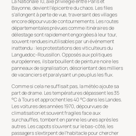
La Nationale 10, axe privilégié entre Paris et
Bayonne, devient l’épicentre du chaos. Les files
s’allongent à perte de vue, traversant des villages
encore dépourvus de contournements. Les routes
départementales prévues comme itinéraires de
délestage sont rapidement engorgées à leur tour,
souvent rendues inutilisables par un événement
inattendu : les protestations des viticulteurs du
Languedoc-Roussillon. Opposés aux politiques
européennes, ils barbouillent de peinture noire les
panneaux de signalisation, désorientant des milliers
de vacanciers et paralysant un peu plus les flux.
Comme si cela ne suffisait pas, la météo ajoute sa
part de drame. Les températures dépassent les 35
°C à Tours et approchent les 40 °C dans les Landes.
Les voitures des années 1970, dépourvues de
climatisation et souvent fragiles face aux
surchauffes, tombent en panne les unes après les
autres. Les capots s’ouvrent sur le bas-côté, les
passagers s’extirpent de l’habitacle pour chercher