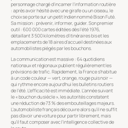
personnage chargé d’incarner l’information routière
: après avoir hésité avec une girafe ou un oiseau, le
choix se porte sur un petit Indien nommé Bison Futé.
Sa mission : prévenir, informer, guider. Son premier
outil : 600 000 cartes éditées dès l’été 1976,
détaillant 3 500 kilomètres d’itinéraires bis et les
emplacements de 18 aires d’accueil destinées aux
automobilistes piégés par les bouchons.
La communication est massive : 64 quotidiens
nationaux et régionaux publient régulièrement les
prévisions de trafic. Rapidement, la France s’habitue
à un code couleur — vert, orange, rouge puis noir —
qui rythme encore aujourd’hui les bulletins routiers
de l’été. L’efficacité est immédiate. L’année suivant
le « bouchon du siècle », les autorités constatent
une réduction de 73 % des embouteillages majeurs.
L’automobiliste français découvre alors qu’il ne suffit
pas d’avoir une voiture pour partir librement, mais
qu’il faut composer avec l’intelligence collective de