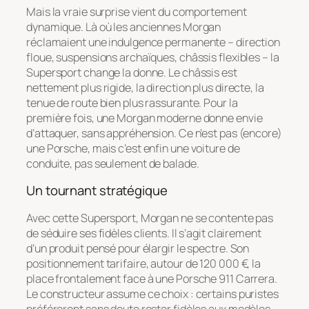
Mais la vraie surprise vient du comportement
dynamique. Là où les anciennes Morgan
réclamaient une indulgence permanente – direction
floue, suspensions archaïques, châssis flexibles – la
Supersport change la donne. Le châssis est
nettement plus rigide, la direction plus directe, la
tenue de route bien plus rassurante. Pour la
première fois, une Morgan moderne donne envie
d’attaquer, sans appréhension. Ce n’est pas (encore)
une Porsche, mais c’est enfin une voiture de
conduite, pas seulement de balade.
Un tournant stratégique
Avec cette Supersport, Morgan ne se contente pas
de séduire ses fidèles clients. Il s’agit clairement
d’un produit pensé pour élargir le spectre. Son
positionnement tarifaire, autour de 120 000 €, la
place frontalement face à une Porsche 911 Carrera.
Le constructeur assume ce choix : certains puristes
préféreront sans doute rester fidèles aux modèles