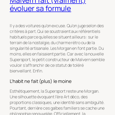
Malvern fait (vraiment)
évoluer sa formule
Il y a des voitures qu’on excuse. Qu’on juge selon des
critères à part. Qui se soustraient aux référentiels
habituels parce qu’elles se situent ailleurs : sur le
terrain de la nostalgie, du charme rétro ou de la
singularité artisanale. Les Morgan en font partie. Du
moins, elles en faisaient partie. Car avec la nouvelle
Supersport, le petit constructeur de Malvern semble
vouloir s’affranchir de ce statut de toléré
bienveillant. Enfin.
L’habit ne fait (plus) le moine
Esthétiquement, la Supersport reste une Morgan.
Une silhouette évoquant l’ère Art déco, des
proportions classiques, une identité sans ambiguïté.
Pourtant, derrière ces galbes familiers se cache une
philosophie renouvelée. Officiellement, la