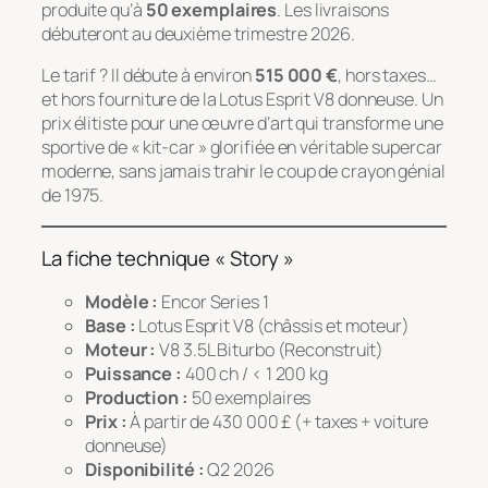
produite qu’à
50 exemplaires
. Les livraisons
débuteront au deuxième trimestre 2026.
Le tarif ? Il débute à environ
515 000 €
, hors taxes…
et hors fourniture de la Lotus Esprit V8 donneuse. Un
prix élitiste pour une œuvre d’art qui transforme une
sportive de « kit-car » glorifiée en véritable supercar
moderne, sans jamais trahir le coup de crayon génial
de 1975.
La fiche technique « Story »
Modèle :
Encor Series 1
Base :
Lotus Esprit V8 (châssis et moteur)
Moteur :
V8 3.5L Biturbo (Reconstruit)
Puissance :
400 ch / < 1 200 kg
Production :
50 exemplaires
Prix :
À partir de 430 000 £ (+ taxes + voiture
donneuse)
Disponibilité :
Q2 2026