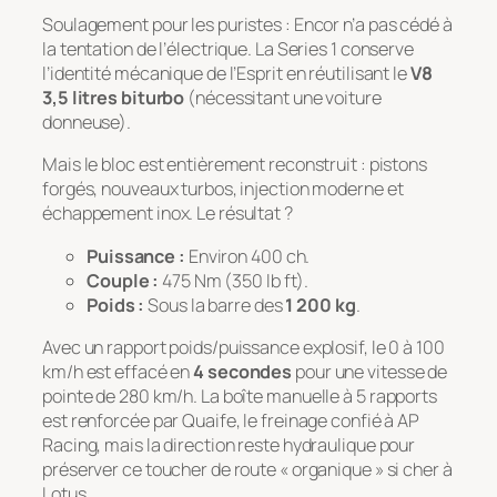
Soulagement pour les puristes : Encor n’a pas cédé à
la tentation de l’électrique. La Series 1 conserve
l’identité mécanique de l’Esprit en réutilisant le
V8
3,5 litres biturbo
(nécessitant une voiture
donneuse).
Mais le bloc est entièrement reconstruit : pistons
forgés, nouveaux turbos, injection moderne et
échappement inox. Le résultat ?
Puissance :
Environ 400 ch.
Couple :
475 Nm (350 lb ft).
Poids :
Sous la barre des
1 200 kg
.
Avec un rapport poids/puissance explosif, le 0 à 100
km/h est effacé en
4 secondes
pour une vitesse de
pointe de 280 km/h. La boîte manuelle à 5 rapports
est renforcée par Quaife, le freinage confié à AP
Racing, mais la direction reste hydraulique pour
préserver ce toucher de route « organique » si cher à
Lotus.