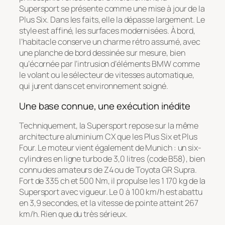
Supersport se présente comme une mise à jour de la
Plus Six. Dans les faits, elle la dépasse largement. Le
style est affiné, les surfaces modernisées. À bord,
l’habitacle conserve un charme rétro assumé, avec
une planche de bord dessinée sur mesure, bien
qu’écornée par l’intrusion d’éléments BMW comme
le volant ou le sélecteur de vitesses automatique,
qui jurent dans cet environnement soigné.
Une base connue, une exécution inédite
Techniquement, la Supersport repose sur la même
architecture aluminium CX que les Plus Six et Plus
Four. Le moteur vient également de Munich : un six-
cylindres en ligne turbo de 3,0 litres (code B58), bien
connu des amateurs de Z4 ou de Toyota GR Supra.
Fort de 335 ch et 500 Nm, il propulse les 1 170 kg de la
Supersport avec vigueur. Le 0 à 100 km/h est abattu
en 3,9 secondes, et la vitesse de pointe atteint 267
km/h. Rien que du très sérieux.