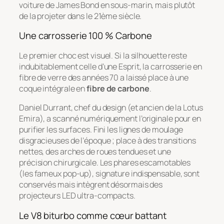
voiture de James Bond en sous-marin, mais plutôt
de la projeter dans le 21ème siècle.
Une carrosserie 100 % Carbone
Le premier choc est visuel. Si la silhouette reste
indubitablement celle d’une Esprit, la carrosserie en
fibre de verre des années 70 a laissé place à une
coque intégrale en
fibre de carbone
.
Daniel Durrant, chef du design (et ancien de la Lotus
Emira), a scanné numériquement l’originale pour en
purifier les surfaces. Fini les lignes de moulage
disgracieuses de l’époque ; place à des transitions
nettes, des arches de roues tendues et une
précision chirurgicale. Les phares escamotables
(les fameux
pop-up
), signature indispensable, sont
conservés mais intègrent désormais des
projecteurs LED ultra-compacts.
Le V8 biturbo comme cœur battant