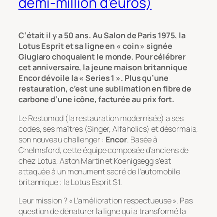
demi-million d’euros)
C’était il y a 50 ans. Au Salon de Paris 1975, la
Lotus Esprit et sa ligne en « coin » signée
Giugiaro choquaient le monde. Pour célébrer
cet anniversaire, la jeune maison britannique
Encor dévoile la « Series 1 ». Plus qu’une
restauration, c’est une sublimation en fibre de
carbone d’une icône, facturée au prix fort.
Le
Restomod
(la restauration modernisée) a ses
codes, ses maîtres (Singer, Alfaholics) et désormais,
son nouveau challenger :
Encor
. Basée à
Chelmsford, cette équipe composée d’anciens de
chez Lotus, Aston Martin et Koenigsegg s’est
attaquée à un monument sacré de l’automobile
britannique : la Lotus Esprit S1.
Leur mission ? « L’amélioration respectueuse ». Pas
question de dénaturer la ligne qui a transformé la