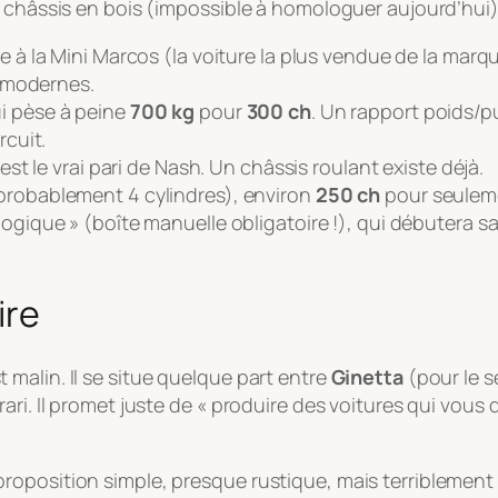
 châssis en bois (impossible à homologuer aujourd’hui),
 la Mini Marcos (la voiture la plus vendue de la marque
 modernes.
i pèse à peine
700 kg
pour
300 ch
. Un rapport poids/
rcuit.
est le vrai pari de Nash. Un châssis roulant existe déjà.
probablement 4 cylindres), environ
250 ch
pour seule
gique » (boîte manuelle obligatoire !), qui débutera sa 
ire
malin. Il se situe quelque part entre
Ginetta
(pour le s
ari. Il promet juste de
« produire des voitures qui vous 
oposition simple, presque rustique, mais terriblement e