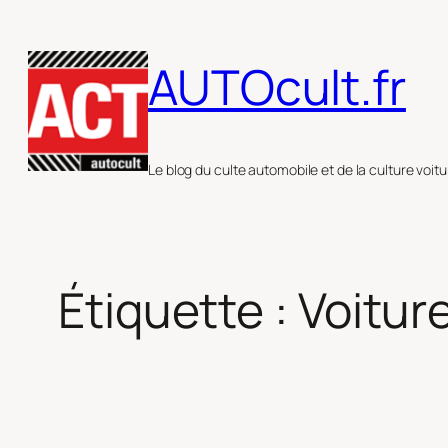
Aller
au
AUTOcult.fr
contenu
Le blog du culte automobile et de la culture voitu
Étiquette :
Voitur