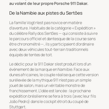
au volant de leur propre Porsche 911 Dakar.
De la Namibie aux pistes du Sertões
La famille Vogt n’est pas novice en matière
d’aventure. Habitués de la catégorie « Expédition »
du célèbre Rally dos Sertões — qui consiste à suivre
le parcours officiel et dantesque de la course sans
être chronométré —, ils y participaient d’ordinaire
avec deux véhicules tout-terrain traditionnels
équipés de tentes de toit.
Le déclic pour la 911 Dakar s’est produit lors d’un
événement de la marque en Namibie. Face aux
dunes africaines, le couple réalise que cette version
surélevée de la mythique 911 n’est pas un simple
jouet de salon, mais un véritable monstre de
franchissement. L’idée est lancée : la prochaine
expédition brésilienne se fera à trois (avec leur fils
João Pedro) dans le cockpit étroit du coupé de
Stuttgart.