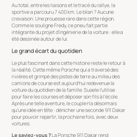
Au total, entre les liaisons et le tracé du rallye, la
sportive a parcouru 7 400 km. Le bilan ? Aucune
crevaison. Une prouesse rare dans cette région.
Comme le souligne Fredy, ce pneu fait partie
intégrante du projet d’ingénierie de la voiture : elle a
été dessinée autour de lui.
Le grand écart du quotidien
Le plus fascinant dans cette histoire reste le retour à
la réalité. Cette même Porsche qui a traversé des
rivières et grimpé des pistes de terre au milieu des
camions de course est aujourd’hui redevenue la
voiture du quotidien de la famille. Susele l’utilise
pour faire les courses et déposer son fils à l’école.
Après une telle aventure, le couple n’a désormais
qu’une idée en tête : dénicher une seconde 911 Dakar
pour pouvoir repartir, la prochaine fois, avec deux
voitures.
Le saviez-vous ?
La Porsche 911 Dakar rend