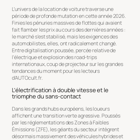
L’univers de la location de voiture traverse une
période de profonde mutation en cette année 2026.
Finies les pénuries massives de flottes qui avaient
fait flamber les prix au cours des dernières années :
le marché s’est stabilisé, mais les exigences des
automobilistes, elles, ont radicalement changé.
Entre digitalisation poussée, percée relative de
l’électrique et explosion des road-trips
internationaux, coup de projecteur sur les grandes
tendances du moment pour les lecteurs
d’AUTOcult.fr.
L’électrification à double vitesse et le
triomphe du sans-contact
Dans les grands hubs européens, les loueurs
affichent une transition verte agressive. Poussés
par les réglementations des Zones à Faibles
Émissions (ZFE), les géants du secteur intègrent
désormais massivement des véhicules hybrides et