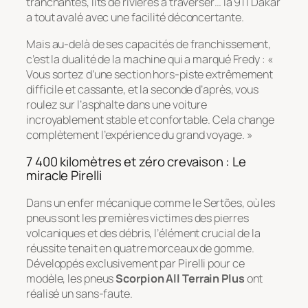
tranchantes, lits de rivières à traverser… la 911 Dakar
a tout avalé avec une facilité déconcertante.
Mais au-delà de ses capacités de franchissement,
c’est la dualité de la machine qui a marqué Fredy : «
Vous sortez d’une section hors-piste extrêmement
difficile et cassante, et la seconde d’après, vous
roulez sur l’asphalte dans une voiture
incroyablement stable et confortable. Cela change
complètement l’expérience du grand voyage. »
7 400 kilomètres et zéro crevaison : Le
miracle Pirelli
Dans un enfer mécanique comme le Sertões, où les
pneus sont les premières victimes des pierres
volcaniques et des débris, l’élément crucial de la
réussite tenait en quatre morceaux de gomme.
Développés exclusivement par Pirelli pour ce
modèle, les pneus
Scorpion All Terrain Plus
ont
réalisé un sans-faute.