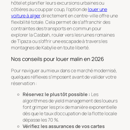
hôtel et planifier leurs excursions urbaines ou
côtières au coup par coup, l’option de
louer une
voiture à alger
directement en centre-ville offre une
flexibilité totale. Cela permet de s’affranchir des
contraintes des transports en commun pour
explorer la Casbah, rouler vers les ruines romaines
de Tipaza ou s’offrir une escapade à travers les
montagnes de Kabylie en toute liberté.
Nos conseils pour louer malin en 2026
Pour naviguer au mieux dans ce marché modernisé,
quelques réflexes s’imposent avant de valider votre
réservation :
Réservez le plus tôt possible :
Les
algorithmes de
yield management
des loueurs
font grimper les prix de manière exponentielle
dès que le taux d’occupation de la flotte locale
dépasse les 70 %.
Vérifiez les assurances de vos cartes