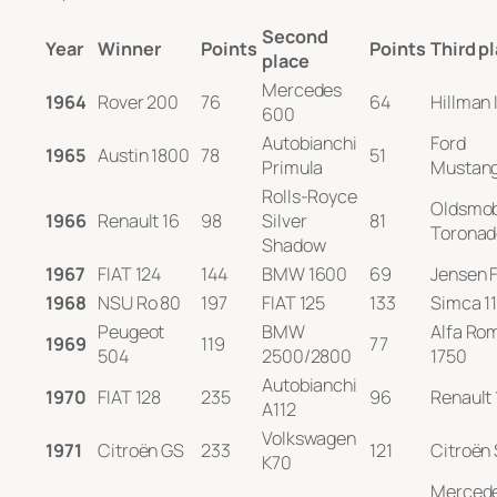
Second
Year
Winner
Points
Points
Third p
place
Mercedes
1964
Rover 200
76
64
Hillman
600
Autobianchi
Ford
1965
Austin 1800
78
51
Primula
Mustan
Rolls-Royce
Oldsmob
1966
Renault 16
98
Silver
81
Toronad
Shadow
1967
FIAT 124
144
BMW 1600
69
Jensen 
1968
NSU Ro 80
197
FIAT 125
133
Simca 1
Peugeot
BMW
Alfa Ro
1969
119
77
504
2500/2800
1750
Autobianchi
1970
FIAT 128
235
96
Renault 
A112
Volkswagen
1971
Citroën GS
233
121
Citroën
K70
Merced