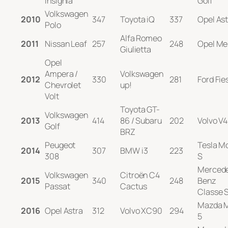
Insignia
Golf
Volkswagen
2010
347
Toyota iQ
337
Opel Ast
Polo
Alfa Romeo
2011
Nissan Leaf
257
248
Opel Me
Giulietta
Opel
Ampera /
Volkswagen
2012
330
281
Ford Fie
Chevrolet
up!
Volt
Toyota GT-
Volkswagen
2013
414
86 / Subaru
202
Volvo V
Golf
BRZ
Peugeot
Tesla M
2014
307
BMW i3
223
308
S
Merced
Volkswagen
Citroën C4
2015
340
248
Benz
Passat
Cactus
Classe 
Mazda 
2016
Opel Astra
312
Volvo XC90
294
5