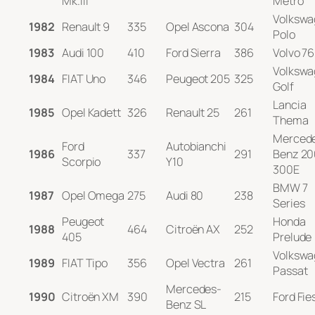
Mk.III
Metro
Volkswa
1982
Renault 9
335
Opel Ascona
304
Polo
1983
Audi 100
410
Ford Sierra
386
Volvo 7
Volkswa
1984
FIAT Uno
346
Peugeot 205
325
Golf
Lancia
1985
Opel Kadett
326
Renault 25
261
Thema
Merced
Ford
Autobianchi
1986
337
291
Benz 20
Scorpio
Y10
300E
BMW 7
1987
Opel Omega
275
Audi 80
238
Series
Peugeot
Honda
1988
464
Citroën AX
252
405
Prelude
Volkswa
1989
FIAT Tipo
356
Opel Vectra
261
Passat
Mercedes-
1990
Citroën XM
390
215
Ford Fie
Benz SL