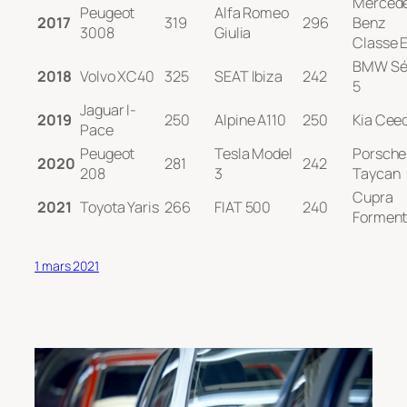
Merced
Peugeot
Alfa Romeo
2017
319
296
Benz
3008
Giulia
Classe 
BMW Sé
2018
Volvo XC40
325
SEAT Ibiza
242
5
Jaguar I-
2019
250
Alpine A110
250
Kia Cee
Pace
Peugeot
Tesla Model
Porsche
2020
281
242
208
3
Taycan
Cupra
2021
Toyota Yaris
266
FIAT 500
240
Forment
1 mars 2021