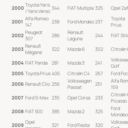
Toyota Yaris
2000
344
FIAT Multipla
325
Opel Zaf
/ Yaris Verso
Alfa Romeo
Toyota
2001
238
Ford Mondeo
237
147
Prius
Peugeot
Renault
2002
286
244
FIAT Stil
307
Laguna
Renault
2003
322
Mazda 6
302
Citroën
Mégane
Volkswa
2004
FIAT Panda
281
Mazda 3
241
Golf
2005
Toyota Prius
406
Citroën C4
267
Ford Fo
Volkswagen
Alfa Ro
2006
Renault Clio
256
251
Passat
159
Citroën
2007
Ford S-Max
235
Opel Corsa
233
Picasso
Ford
2008
FIAT 500
385
Mazda 2
325
Mondeo
Opel
Volkswa
2009
321
Ford Fiesta
320