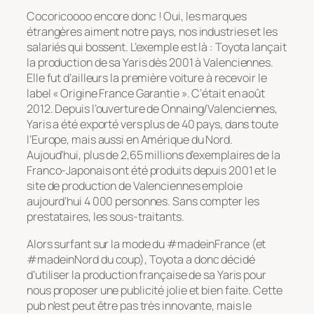
Cocoricoooo encore donc ! Oui, les marques
étrangères aiment notre pays, nos industries et les
salariés qui bossent. L’exemple est là : Toyota lançait
la production de sa Yaris dès 2001 à Valenciennes.
Elle fut d’ailleurs la première voiture à recevoir le
label « Origine France Garantie ». C’était en août
2012. Depuis l’ouverture de Onnaing/Valenciennes,
Yaris a été exporté vers plus de 40 pays, dans toute
l’Europe, mais aussi en Amérique du Nord.
Aujoud’hui, plus de 2,65 millions d’exemplaires de la
Franco-Japonais ont été produits depuis 2001 et le
site de production de Valenciennes emploie
aujourd’hui 4 000 personnes. Sans compter les
prestataires, les sous-traitants.
Alors surfant sur la mode du #madeinFrance (et
#madeinNord du coup), Toyota a donc décidé
d’utiliser la production française de sa Yaris pour
nous proposer une publicité jolie et bien faite. Cette
pub n’est peut être pas très innovante, mais le