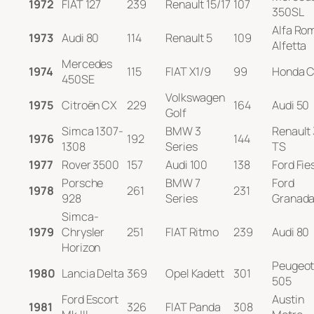
1972
FIAT 127
239
Renault 15/17
107
350SL
Alfa Ro
1973
Audi 80
114
Renault 5
109
Alfetta
Mercedes
1974
115
FIAT X1/9
99
Honda C
450SE
Volkswagen
1975
Citroën CX
229
164
Audi 50
Golf
Simca 1307-
BMW 3
Renault
1976
192
144
1308
Series
TS
1977
Rover 3500
157
Audi 100
138
Ford Fie
Porsche
BMW 7
Ford
1978
261
231
928
Series
Granad
Simca-
1979
Chrysler
251
FIAT Ritmo
239
Audi 80
Horizon
Peugeo
1980
Lancia Delta
369
Opel Kadett
301
505
Ford Escort
Austin
1981
326
FIAT Panda
308