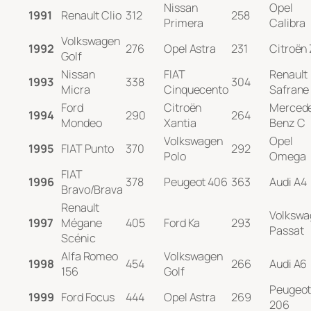
Nissan
Opel
1991
Renault Clio
312
258
Primera
Calibra
Volkswagen
1992
276
Opel Astra
231
Citroën
Golf
Nissan
FIAT
Renault
1993
338
304
Micra
Cinquecento
Safrane
Ford
Citroën
Merced
1994
290
264
Mondeo
Xantia
Benz C
Volkswagen
Opel
1995
FIAT Punto
370
292
Polo
Omega
FIAT
1996
378
Peugeot 406
363
Audi A4
Bravo/Brava
Renault
Volkswa
1997
Mégane
405
Ford Ka
293
Passat
Scénic
Alfa Romeo
Volkswagen
1998
454
266
Audi A6
156
Golf
Peugeo
1999
Ford Focus
444
Opel Astra
269
206