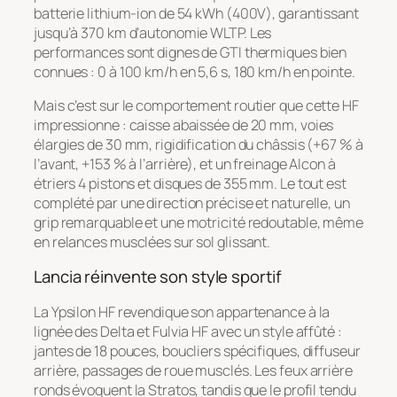
batterie lithium-ion de 54 kWh (400V), garantissant
jusqu’à 370 km d’autonomie WLTP. Les
performances sont dignes de GTI thermiques bien
connues : 0 à 100 km/h en 5,6 s, 180 km/h en pointe.
Mais c’est sur le comportement routier que cette HF
impressionne : caisse abaissée de 20 mm, voies
élargies de 30 mm, rigidification du châssis (+67 % à
l’avant, +153 % à l’arrière), et un freinage Alcon à
étriers 4 pistons et disques de 355 mm. Le tout est
complété par une direction précise et naturelle, un
grip remarquable et une motricité redoutable, même
en relances musclées sur sol glissant.
Lancia réinvente son style sportif
La Ypsilon HF revendique son appartenance à la
lignée des Delta et Fulvia HF avec un style affûté :
jantes de 18 pouces, boucliers spécifiques, diffuseur
arrière, passages de roue musclés. Les feux arrière
ronds évoquent la Stratos, tandis que le profil tendu