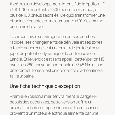
théâtre d’un développement intensif de la Ypsilon HF
: 100 000 km de tests, 1 500 heures de roulage, et
plus de 100 pneus sacrifiés. De quoi transformer une
citadine élégante en une compacte affûtée comme
une lame de rallye.
Le circuit, avec ses virages serrés, ses courbes
rapides, ses changements de dénivelé et ses zones
à faible adhérence, est un terrain de jeu idéal pour
juger du potentiel dynamique de cette nouvelle
Lancia. Et le verdict est sans appel : cette Ypsilon HF,
avec ses 280 chevaux, son couple de 345 Nm et son
différentiel Torsen, est un concentré d’adrénaline à
taille urbaine.
Une fiche technique d’exception
Première Ypsilon à mériter vraiment le badge HF
depuis des décennies, cette version s’offre un
arsenal technique impressionnant. La puissance
provient d’un moteur électrique alimenté par une