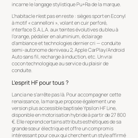
incarne le langage stylistique Pu+Ra de la marque.
L’habitacle n’est pas en reste : sièges sport en Econyl
à motif « cannelloni », volant en cuir perforé,
interface S.A.L.A. aux teintes évolutives du bleu à
l’orange, pédalier en aluminium, éclairage
d’ambiance et technologies dernier cri — conduite
semi-autonome de niveau 2, Apple CarPlay/Android
Auto sans fil, recharge à induction, etc. Un vrai
cocon technologique au service du plaisir de
conduite.
L’esprit HF pour tous ?
Lancia ne s’arrête pas là. Pour accompagner cette
renaissance, la marque propose également une
version plus accessible baptisée Ypsilon HF Line,
disponible en motorisation hybride à partir de 27 800
€. Elle reprend certains attributs esthétiques de sa
grande sœur électrique et offre un compromis
intéressant pour ceux qui cherchent un style affirmé