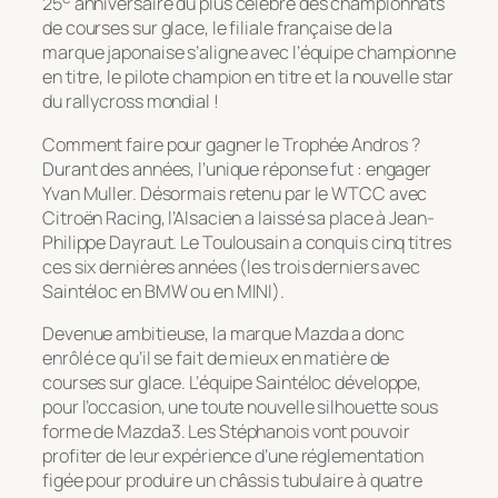
25
anniversaire du plus célèbre des championnats
de courses sur glace, le filiale française de la
marque japonaise s’aligne avec l’équipe championne
en titre, le pilote champion en titre et la nouvelle star
du rallycross mondial !
Comment faire pour gagner le Trophée Andros ?
Durant des années, l’unique réponse fut : engager
Yvan Muller. Désormais retenu par le WTCC avec
Citroën Racing, l’Alsacien a laissé sa place à Jean-
Philippe Dayraut. Le Toulousain a conquis cinq titres
ces six dernières années (les trois derniers avec
Saintéloc en BMW ou en MINI).
Devenue ambitieuse, la marque Mazda a donc
enrôlé ce qu’il se fait de mieux en matière de
courses sur glace. L’équipe Saintéloc développe,
pour l’occasion, une toute nouvelle silhouette sous
forme de Mazda3. Les Stéphanois vont pouvoir
profiter de leur expérience d’une réglementation
figée pour produire un châssis tubulaire à quatre