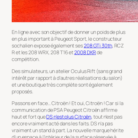
En ligne avec son objectif de donner un poids de plus
en plus important à Peugeot Sport, le constructeur
sochalien expose également ses
208 GTi 30th
, RCZ
R et les 208 WRX, 208 T16 et
2008 DKR
de
compétition.
Des simulateurs, un atelier Oculus Rift (sans grand
intérêt par rapport à d’autres réalisations du salon)
et une boutique très complète sont également
proposés.
Passons en face… Citroën ! Et oui, Citroën ! Car si la
communication de PSA Peugeot Citroën affirme
haut et fort que
DS n’est plus Citroën
, tout n’est pas
encore vraiment acté dans les faits. DS n’a pas
vraiment un stand à part. La nouvelle marque hérite
d’un espace à l’intérieur de la surface réservée à