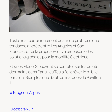
Tesla n’est pas uniquement destiné à profiter d’une
tendance ancrée entre Los Angeles et San
Francisco. Tesla propose – et va proposer – des
solutions globales pour la mobilité électrique.
Et si les Model S peuvent se compter sur les doigts
des mains dans Paris, les Tesla font rêver le public
parisien. Bien plus que d’autres marques du Pavillon
1 !
#BlogueurArgus
10 octobre 2014