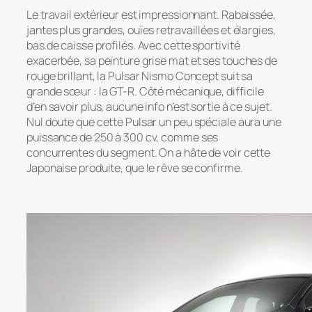
Le travail extérieur est impressionnant. Rabaissée,
jantes plus grandes, ouïes retravaillées et élargies,
bas de caisse profilés. Avec cette sportivité
exacerbée, sa peinture grise mat et ses touches de
rouge brillant, la Pulsar Nismo Concept suit sa
grande sœur : la GT-R. Côté mécanique, difficile
d’en savoir plus, aucune info n’est sortie à ce sujet.
Nul doute que cette Pulsar un peu spéciale aura une
puissance de 250 à 300 cv, comme ses
concurrentes du segment. On a hâte de voir cette
Japonaise produite, que le rêve se confirme.