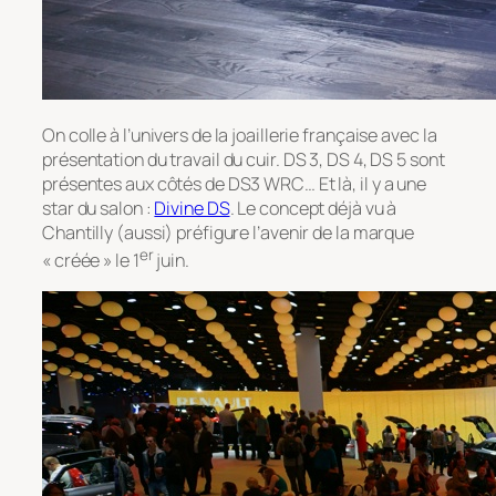
On colle à l’univers de la joaillerie française avec la
présentation du travail du cuir. DS 3, DS 4, DS 5 sont
présentes aux côtés de DS3 WRC… Et là, il y a une
star du salon :
Divine DS
. Le concept déjà vu à
Chantilly (aussi) préfigure l’avenir de la marque
er
« créée » le 1
juin.