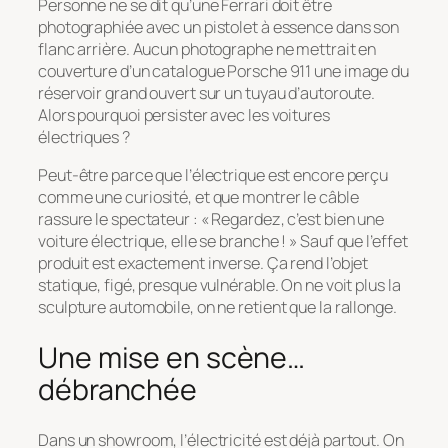
Personne ne se dit qu’une Ferrari doit être
photographiée avec un pistolet à essence dans son
flanc arrière. Aucun photographe ne mettrait en
couverture d’un catalogue Porsche 911 une image du
réservoir grand ouvert sur un tuyau d’autoroute.
Alors pourquoi persister avec les voitures
électriques ?
Peut-être parce que l’électrique est encore perçu
comme une curiosité, et que montrer le câble
rassure le spectateur :
« Regardez, c’est bien une
voiture électrique, elle se branche ! »
Sauf que l’effet
produit est exactement inverse. Ça rend l’objet
statique, figé, presque vulnérable. On ne voit plus la
sculpture automobile, on ne retient que la rallonge.
Une mise en scène…
débranchée
Dans un showroom, l’électricité est déjà partout. On