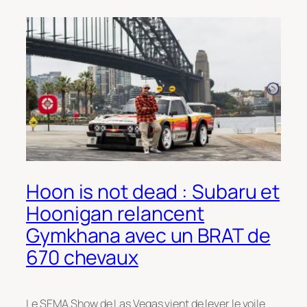
Hoon is not dead : Subaru et
Hoonigan relancent
Gymkhana avec un BRAT de
670 chevaux
Le SEMA Show de Las Vegas vient de lever le voile