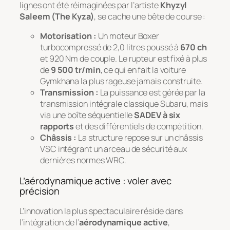
lignes ont été réimaginées par l’artiste
Khyzyl
Saleem (The Kyza)
, se cache une bête de course :
Motorisation :
Un moteur Boxer
turbocompressé de 2,0 litres poussé à
670 ch
et 920 Nm de couple. Le rupteur est fixé à plus
de
9 500 tr/min
, ce qui en fait la voiture
Gymkhana la plus rageuse jamais construite.
Transmission :
La puissance est gérée par la
transmission intégrale classique Subaru, mais
via une boîte séquentielle
SADEV à six
rapports
et des différentiels de compétition.
Châssis :
La structure repose sur un châssis
VSC intégrant un arceau de sécurité aux
dernières normes WRC.
L’aérodynamique active : voler avec
précision
L’innovation la plus spectaculaire réside dans
l’intégration de l’
aérodynamique active
,