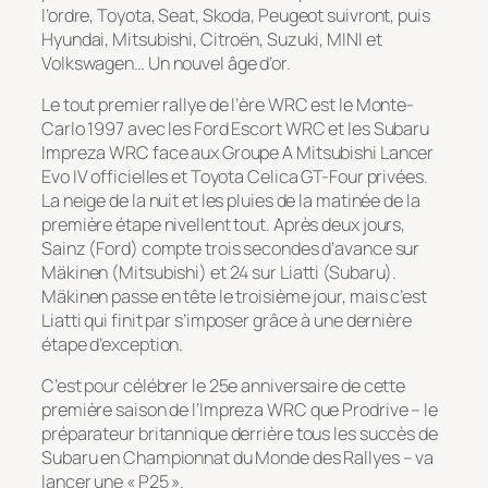
l’ordre, Toyota, Seat, Skoda, Peugeot suivront, puis
Hyundai, Mitsubishi, Citroën, Suzuki, MINI et
Volkswagen… Un nouvel âge d’or.
Le tout premier rallye de l’ère WRC est le Monte-
Carlo 1997 avec les Ford Escort WRC et les Subaru
Impreza WRC face aux Groupe A Mitsubishi Lancer
Evo IV officielles et Toyota Celica GT-Four privées.
La neige de la nuit et les pluies de la matinée de la
première étape nivellent tout. Après deux jours,
Sainz (Ford) compte trois secondes d’avance sur
Mäkinen (Mitsubishi) et 24 sur Liatti (Subaru).
Mäkinen passe en tête le troisième jour, mais c’est
Liatti qui finit par s’imposer grâce à une dernière
étape d’exception.
C’est pour célébrer le 25e anniversaire de cette
première saison de l’Impreza WRC que Prodrive – le
préparateur britannique derrière tous les succès de
Subaru en Championnat du Monde des Rallyes – va
lancer une « P25 ».