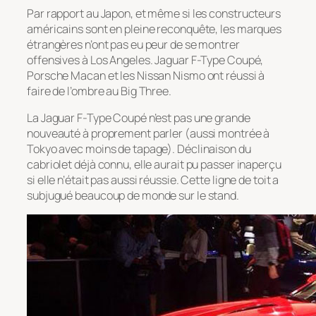
Par rapport au Japon, et même si les constructeurs
américains sont en pleine reconquête, les marques
étrangères n’ont pas eu peur de se montrer
offensives à Los Angeles. Jaguar F-Type Coupé,
Porsche Macan et les Nissan Nismo ont réussi à
faire de l’ombre au Big Three.
La Jaguar F-Type Coupé n’est pas une grande
nouveauté à proprement parler (aussi montrée à
Tokyo avec moins de tapage). Déclinaison du
cabriolet déjà connu, elle aurait pu passer inaperçu
si elle n’était pas aussi réussie. Cette ligne de toit a
subjugué beaucoup de monde sur le stand.