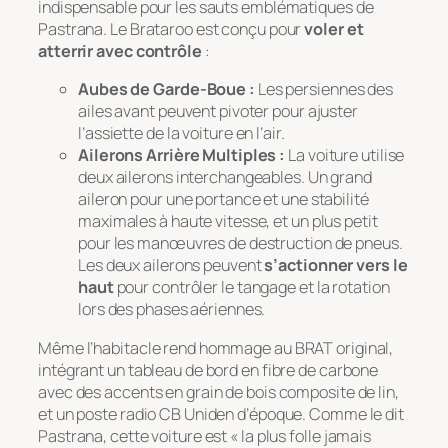
indispensable pour les sauts emblématiques de
Pastrana. Le Brataroo est conçu pour
voler et
atterrir avec contrôle
:
Aubes de Garde-Boue :
Les persiennes des
ailes avant peuvent pivoter pour ajuster
l’assiette de la voiture en l’air.
Ailerons Arrière Multiples :
La voiture utilise
deux ailerons interchangeables. Un grand
aileron pour une portance et une stabilité
maximales à haute vitesse, et un plus petit
pour les manœuvres de destruction de pneus.
Les deux ailerons peuvent
s’actionner vers le
haut
pour contrôler le tangage et la rotation
lors des phases aériennes.
Même l’habitacle rend hommage au BRAT original,
intégrant un tableau de bord en fibre de carbone
avec des accents en grain de bois composite de lin,
et un poste radio CB Uniden d’époque. Comme le dit
Pastrana, cette voiture est «
la plus folle jamais