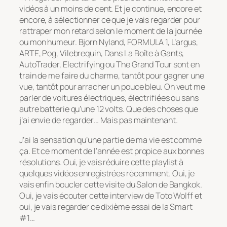
vidéos à un moins de cent. Et je continue, encore et
encore, à sélectionner ce que je vais regarder pour
rattraper mon retard selon le moment de la journée
ou mon humeur. Bjorn Nyland, FORMULA 1, L’argus,
ARTE, Pog, Vilebrequin, Dans La Boîte à Gants,
AutoTrader, Electrifying ou The Grand Tour sont en
train de me faire du charme, tantôt pour gagner une
vue, tantôt pour arracher un pouce bleu. On veut me
parler de voitures électriques, électrifiées ou sans
autre batterie qu’une 12 volts. Que des choses que
j’ai envie de regarder… Mais pas maintenant.
J’ai la sensation qu’une partie de ma vie est comme
ça. Et ce moment de l’année est propice aux bonnes
résolutions. Oui, je vais réduire cette playlist à
quelques vidéos enregistrées récemment. Oui, je
vais enfin boucler cette visite du Salon de Bangkok.
Oui, je vais écouter cette interview de Toto Wolff et
oui, je vais regarder ce dixième essai de la Smart
#1…