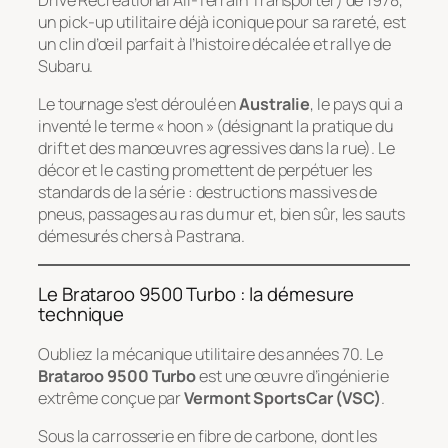
Drive Recreational All-Terrain Transporter) de 1978,
un pick-up utilitaire déjà iconique pour sa rareté, est
un clin d’œil parfait à l’histoire décalée et rallye de
Subaru.
Le tournage s’est déroulé en
Australie
, le pays qui a
inventé le terme « hoon » (désignant la pratique du
drift et des manœuvres agressives dans la rue). Le
décor et le casting promettent de perpétuer les
standards de la série : destructions massives de
pneus, passages au ras du mur et, bien sûr, les sauts
démesurés chers à Pastrana.
Le Brataroo 9500 Turbo : la démesure
technique
Oubliez la mécanique utilitaire des années 70. Le
Brataroo 9500 Turbo
est une œuvre d’ingénierie
extrême conçue par
Vermont SportsCar (VSC)
.
Sous la carrosserie en fibre de carbone, dont les