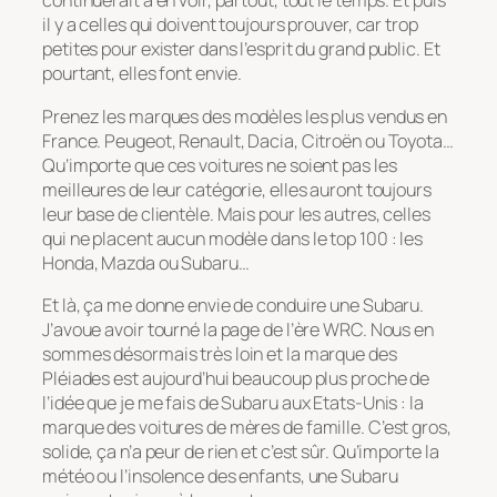
continuerait à en voir, partout, tout le temps. Et puis
il y a celles qui doivent toujours prouver, car trop
petites pour exister dans l’esprit du grand public. Et
pourtant, elles font envie.
Prenez les marques des modèles les plus vendus en
France. Peugeot, Renault, Dacia, Citroën ou Toyota…
Qu’importe que ces voitures ne soient pas les
meilleures de leur catégorie, elles auront toujours
leur base de clientèle. Mais pour les autres, celles
qui ne placent aucun modèle dans le top 100 : les
Honda, Mazda ou Subaru…
Et là, ça me donne envie de conduire une Subaru.
J’avoue avoir tourné la page de l’ère WRC. Nous en
sommes désormais très loin et la marque des
Pléiades est aujourd’hui beaucoup plus proche de
l’idée que je me fais de Subaru aux Etats-Unis : la
marque des voitures de mères de famille. C’est gros,
solide, ça n’a peur de rien et c’est sûr. Qu’importe la
météo ou l’insolence des enfants, une Subaru