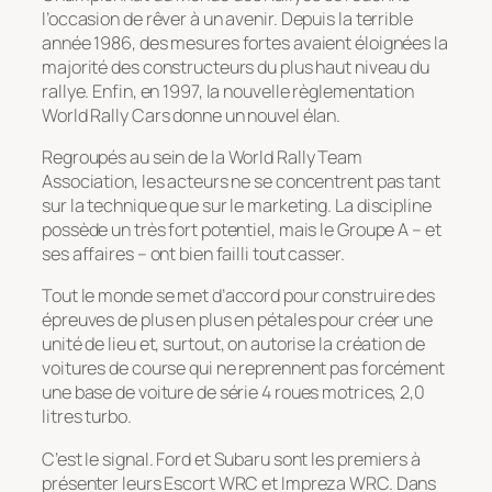
l’occasion de rêver à un avenir. Depuis la terrible
année 1986, des mesures fortes avaient éloignées la
majorité des constructeurs du plus haut niveau du
rallye. Enfin, en 1997, la nouvelle règlementation
World Rally Cars donne un nouvel élan.
Regroupés au sein de la World Rally Team
Association, les acteurs ne se concentrent pas tant
sur la technique que sur le marketing. La discipline
possède un très fort potentiel, mais le Groupe A – et
ses affaires – ont bien failli tout casser.
Tout le monde se met d’accord pour construire des
épreuves de plus en plus en pétales pour créer une
unité de lieu et, surtout, on autorise la création de
voitures de course qui ne reprennent pas forcément
une base de voiture de série 4 roues motrices, 2,0
litres turbo.
C’est le signal. Ford et Subaru sont les premiers à
présenter leurs Escort WRC et Impreza WRC. Dans