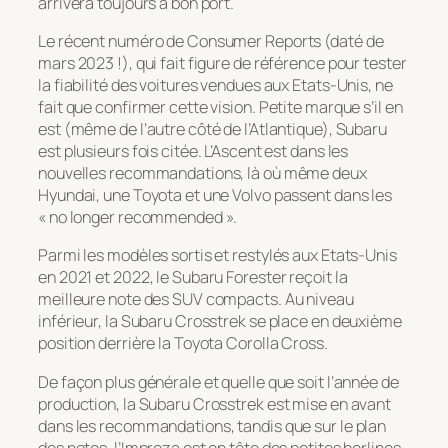
arrivera toujours à bon port.
Le récent numéro de Consumer Reports (daté de
mars 2023 !), qui fait figure de référence pour tester
la fiabilité des voitures vendues aux Etats-Unis, ne
fait que confirmer cette vision. Petite marque s’il en
est (même de l’autre côté de l’Atlantique), Subaru
est plusieurs fois citée. L’Ascent est dans les
nouvelles recommandations, là où même deux
Hyundai, une Toyota et une Volvo passent dans les
« no longer recommended ».
Parmi les modèles sortis et restylés aux Etats-Unis
en 2021 et 2022, le Subaru Forester reçoit la
meilleure note des SUV compacts. Au niveau
inférieur, la Subaru Crosstrek se place en deuxième
position derrière la Toyota Corolla Cross.
De façon plus générale et quelle que soit l’année de
production, la Subaru Crosstrek est mise en avant
dans les recommandations, tandis que sur le plan
des notes, l’Impreza est en tête des petites berlines,