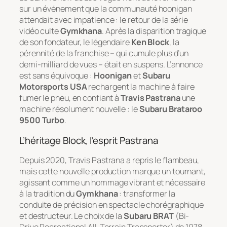
sur un événement que la communauté
hoonigan
attendait avec impatience : le retour de la série
vidéo culte
Gymkhana
. Après la disparition tragique
de son fondateur, le légendaire
Ken Block
, la
pérennité de la franchise – qui cumule plus d’un
demi-milliard de vues – était en suspens. L’annonce
est sans équivoque :
Hoonigan
et
Subaru
Motorsports USA
rechargent la machine à faire
fumer le pneu, en confiant à
Travis Pastrana
une
machine résolument nouvelle : le
Subaru Brataroo
9500 Turbo
.
L’héritage Block, l’esprit Pastrana
Depuis 2020, Travis Pastrana a repris le flambeau,
mais cette nouvelle production marque un tournant,
agissant comme un hommage vibrant et nécessaire
à la tradition du
Gymkhana
: transformer la
conduite de précision en spectacle chorégraphique
et destructeur. Le choix de la
Subaru BRAT
(Bi-