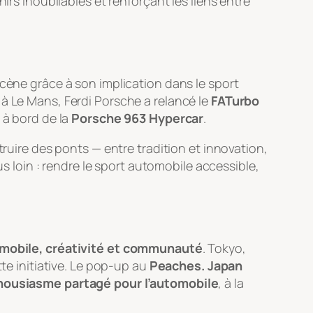
irs inoubliables et renforçant les liens entre
scène grâce à son implication dans le sport
e à Le Mans, Ferdi Porsche a relancé le
FATurbo
à bord de la
Porsche 963 Hypercar
.
truire des ponts — entre tradition et innovation,
us loin : rendre le sport automobile accessible,
omobile, créativité et communauté
. Tokyo,
tte initiative. Le pop-up au
Peaches. Japan
nthousiasme partagé pour l’automobile
, à la