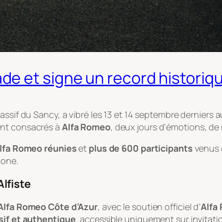
e et signe un record historiq
 Massif du Sancy, a vibré les 13 et 14 septembre derniers
ent consacrés à
Alfa Romeo
, deux jours d’émotions, de
lfa Romeo réunies
et
plus de 600 participants
venus d
ione.
lfiste
Alfa Romeo Côte d’Azur
, avec le soutien officiel d’
Alfa
sif et authentique
, accessible uniquement sur invitati