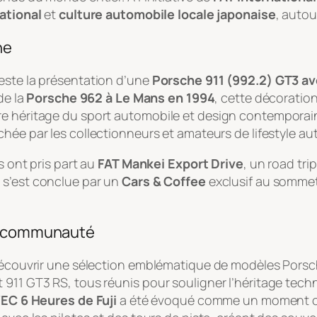
ational
et
culture automobile locale japonaise
, autou
ne
este la présentation d’une
Porsche 911 (992.2) GT3 a
 de la
Porsche 962 à Le Mans en 1994
, cette décoratio
tre héritage du sport automobile et design contempora
erchée par les collectionneurs et amateurs de lifestyle a
s ont pris part au
FAT Mankei Export Drive
, un road tr
e s’est conclue par un
Cars & Coffee
exclusif au sommet
la communauté
 découvrir une sélection emblématique de modèles Porsc
 911 GT3 RS, tous réunis pour souligner l’héritage tech
EC 6 Heures de Fuji
a été évoqué comme un moment 