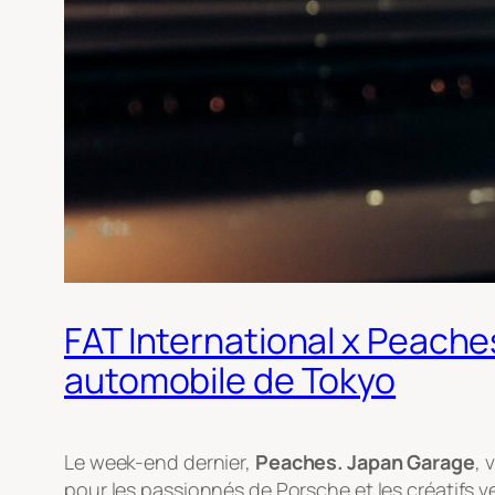
FAT International x Peache
automobile de Tokyo
Le week-end dernier,
Peaches. Japan Garage
, 
pour les passionnés de Porsche et les créatifs ve