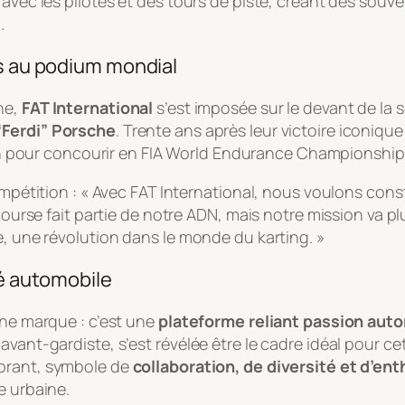
avec les pilotes et des tours de piste, créant des souven
.
ss au podium mondial
ne,
FAT International
s’est imposée sur le devant de la 
“Ferdi” Porsche
. Trente ans après leur victoire iconiqu
 pour concourir en FIA World Endurance Championship 
ompétition : « Avec FAT International, nous voulons cons
course fait partie de notre ADN, mais notre mission va pl
e, une révolution dans le monde du karting. »
té automobile
une marque : c’est une
plateforme reliant passion aut
vant-gardiste, s’est révélée être le cadre idéal pour ce
ibrant, symbole de
collaboration, de diversité et d’e
e urbaine.