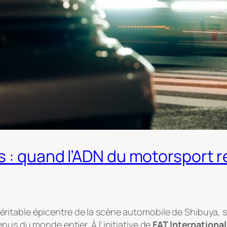
s : quand l’ADN du motorsport r
véritable épicentre de la scène automobile de Shibuya, 
nus du monde entier. À l’initiative de
FAT International