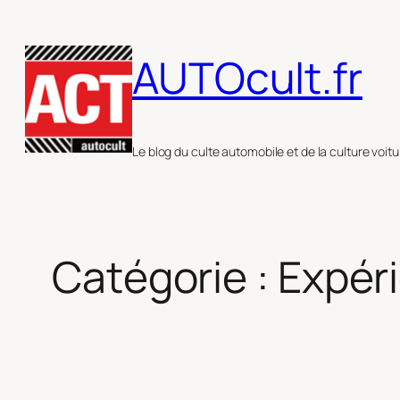
Aller
au
AUTOcult.fr
contenu
Le blog du culte automobile et de la culture voitu
Catégorie :
Expér