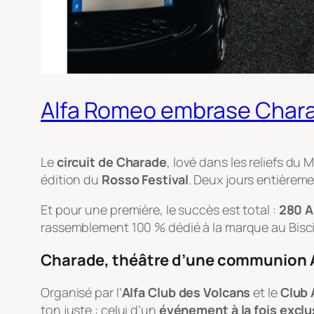
Alfa Romeo embrase Charad
Le
circuit de Charade
, lové dans les reliefs du
édition du
Rosso Festival
. Deux jours entièrem
Et pour une première, le succès est total :
280 A
rassemblement 100 % dédié à la marque au Bisc
Charade, théâtre d’une communion A
Organisé par l’
Alfa Club des Volcans
et le
Club 
ton juste : celui d’un
événement à la fois exclu