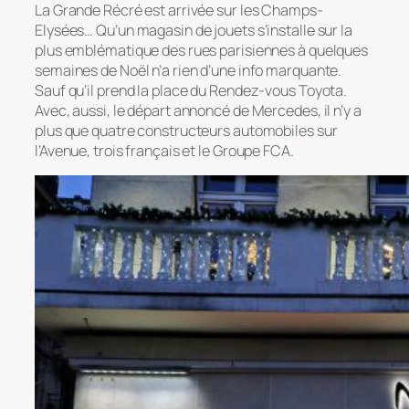
La Grande Récré est arrivée sur les Champs-
Elysées… Qu’un magasin de jouets s’installe sur la
plus emblématique des rues parisiennes à quelques
semaines de Noël n’a rien d’une info marquante.
Sauf qu’il prend la place du Rendez-vous Toyota.
Avec, aussi, le départ annoncé de Mercedes, il n’y a
plus que quatre constructeurs automobiles sur
l’Avenue, trois français et le Groupe FCA.