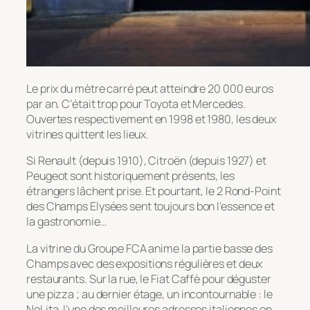
Le prix du mètre carré peut atteindre 20 000 euros
par an. C’était trop pour Toyota et Mercedes.
Ouvertes respectivement en 1998 et 1980, les deux
vitrines quittent les lieux.
Si Renault (depuis 1910), Citroën (depuis 1927) et
Peugeot sont historiquement présents, les
étrangers lâchent prise. Et pourtant, le 2 Rond-Point
des Champs Elysées sent toujours bon l’essence et
la gastronomie…
La vitrine du Groupe FCA anime la partie basse des
Champs avec des expositions régulières et deux
restaurants. Sur la rue, le Fiat Caffè pour déguster
une pizza ; au dernier étage, un incontournable : le
NoLita, l’une des meilleures adresses italiennes en