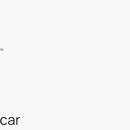
re
-car