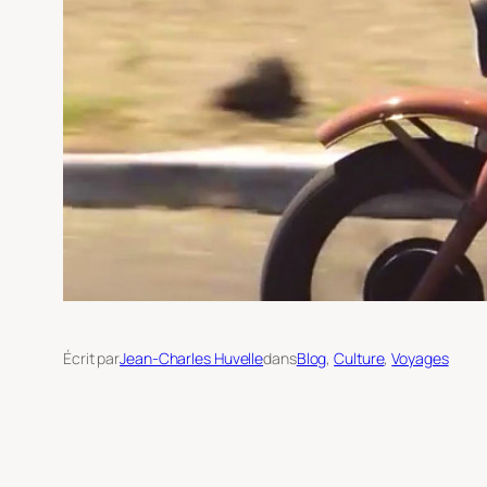
Écrit par
Jean-Charles Huvelle
dans
Blog
, 
Culture
, 
Voyages