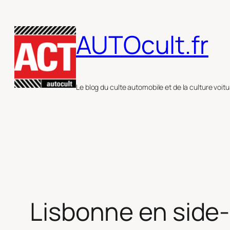
Aller
au
AUTOcult.fr
contenu
Le blog du culte automobile et de la culture voitu
Lisbonne en side