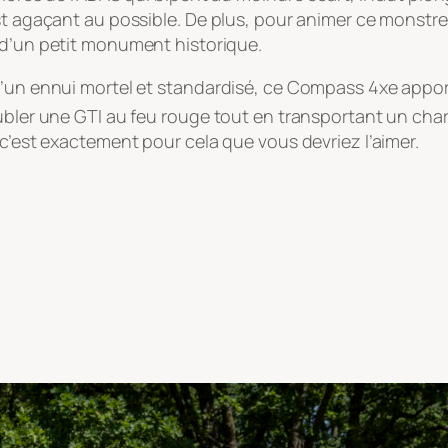
’est agaçant au possible. De plus, pour animer ce mons
s d’un petit monument historique.
d’un ennui mortel et standardisé, ce Compass 4xe appor
oubler une GTI au feu rouge tout en transportant un char
 c’est exactement pour cela que vous devriez l’aimer.