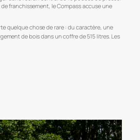
tre de franchissement, le Compass accuse une
te quelque chose de rare : du caractère, une
gement de bois dans un coffre de 515 litres
. Les