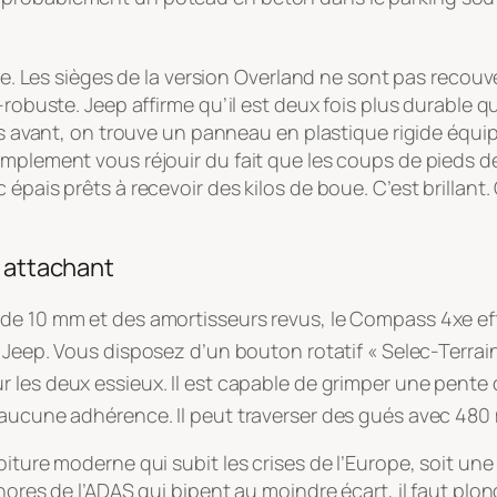
père. Les sièges de la version Overland ne sont pas reco
-robuste. Jeep affirme qu’il est deux fois plus durable q
ges avant, on trouve un panneau en plastique rigide équi
implement vous réjouir du fait que les coups de pieds de
épais prêts à recevoir des kilos de boue. C’est brillant. 
i attachant
 de 10 mm et des amortisseurs revus, le Compass 4xe ef
e Jeep
. Vous disposez d’un bouton rotatif « Selec-Terr
sur les deux essieux
. Il est capable de grimper une pent
t aucune adhérence
. Il peut traverser des gués avec 480
iture moderne qui subit les crises de l’Europe, soit une
onores de l’ADAS qui bipent au moindre écart, il faut plo