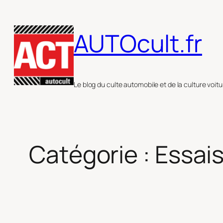
Aller
au
AUTOcult.fr
contenu
Le blog du culte automobile et de la culture voitu
Catégorie :
Essai