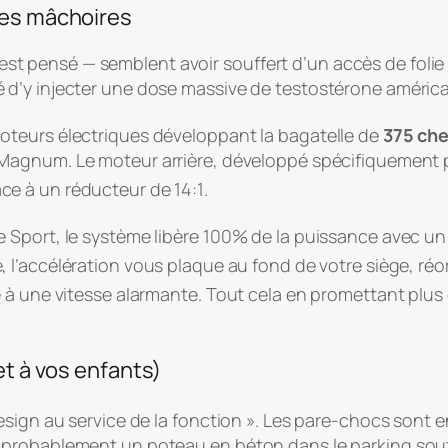
les mâchoires
n est pensé — semblent avoir souffert d’un accès de folie f
d’y injecter une dose massive de testostérone américa
oteurs électriques développant la bagatelle de
375 ch
Magnum
. Le moteur arrière, développé spécifiquement 
ce à un réducteur de 14:1
.
 Sport, le système libère 100% de la puissance avec un
e, l’accélération vous plaque au fond de votre siège, ré
 à une vitesse alarmante
. Tout cela en promettant plus
et à vos enfants)
sign au service de la fonction »
. Les pare-chocs sont e
 probablement un poteau en béton dans le parking sou