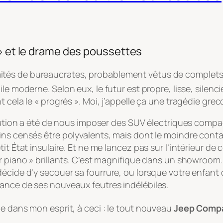
 » et le drame des poussettes
tés de bureaucrates, probablement vêtus de complets g
bile moderne
. Selon eux, le futur est propre, lisse, sile
 cela le « progrès ». Moi, j’appelle ça une tragédie grec
solution a été de nous imposer des SUV électriques comp
ins censés être polyvalents, mais dont le moindre cont
it État insulaire. Et ne me lancez pas sur l’intérieur de
r piano » brillants. C’est magnifique dans un showroom. 
écide d’y secouer sa fourrure, ou lorsque votre enfant d
ance de ses nouveaux feutres indélébiles.
e dans mon esprit, à ceci : le tout nouveau
Jeep Comp