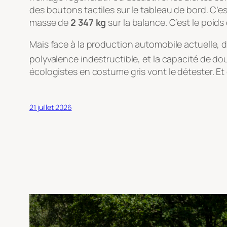
des boutons tactiles sur le tableau de bord. C
masse de
2 347 kg
sur la balance. C’est le poid
Mais face à la production automobile actuelle, 
polyvalence indestructible, et la capacité de d
écologistes en costume gris vont le détester. Et
21 juillet 2026