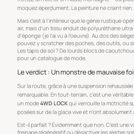
moquez éperdument
. La peinture ne craint rien
.
Mais c’est à l’intérieur que le génie rustique o
air, mais d’un tissu enduit de polyuréthane ultra
d’éponge (je l’ai vu à l’oeuvre). Au dos des siè
pouvez y scratcher des poches, des outils, ou s
Les tapis de sol ? De lourds blocs de caoutchouc 
pour un catalogue de mode.
Le verdict : Un monstre de mauvaise fo
Sur la route, grâce à une suspension rehaussée
remarquable
. En tout-terrain, c’est une véritabl
un mode
4WD LOCK
qui verrouille la motricité 
posées sur de la glace vive et n’ont absolumen
Est-il parfait ? Évidemment que non. C’est une vo
freinage régénératif ou désactiver les alertes s