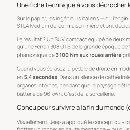
Une fiche technique à vous décrocher 
Sur le papier, les ingénieurs italiens — où l’engi
STLA Medium de leur maison-mère et ont décidé 
Le résultat ? Un SUV compact équipé de deux m
qu’une Ferrari 308 GTS de la grande époque de
pharaonique de
3 100 Nm aux roues arrière
grâ
Quand vous écrasez la pédale de droite en mode
en
5,4 secondes
. Dans un silence de cathédral
organes internes, pendant que le paysage défile
batterie de 96 kWh
. C’est de la sorcellerie.
Conçu pour survivre à la fin du monde (
Visuellement, Jeep a appliqué le concept du « de
frottez un rocher en haute montagne — ou plus