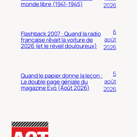
monde libre (1941-1945)
2026
6
Flashback 2007 : Quand la radio
août
française rêvait la voiture de
2026 (et le réveil douloureux)
2026
5
Quand le papier donne la leçon :
août
La double page géniale du
magazine Evo (Août 2026)
2026