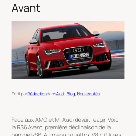
Avant
Écrit par
Rédaction
dans
Audi
, 
Blog
, 
Nouveautés
Face aux AMG et M, Audi devait réagir. Voici
la RS6 Avant, première déclinaison de la
gamme RS6. Au menu : quattro, V8 4,0 litres