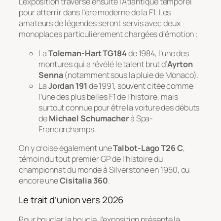
L’exposition traverse ensuite l’Atlantique temporel
pour atterrir dans l’ère moderne de la F1. Les
amateurs de légendes seront servis avec deux
monoplaces particulièrement chargées d’émotion :
La
Toleman-Hart TG184
de 1984, l’une des
montures qui a révélé le talent brut d’
Ayrton
Senna
(notamment sous la pluie de Monaco).
La
Jordan 191
de 1991, souvent citée comme
l’une des plus belles F1 de l’histoire, mais
surtout connue pour être la voiture des débuts
de
Michael Schumacher
à Spa-
Francorchamps.
On y croise également une
Talbot-Lago T26 C
,
témoin du tout premier GP de l’histoire du
championnat du monde à Silverstone en 1950, ou
encore une
Cisitalia 360
.
Le trait d’union vers 2026
Pour boucler la boucle, l’exposition présente la