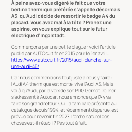
À peine avez-vous digéré le fait que votre
berline thermique préférée s’appelle désormais
A5, qu’Audi décide de ressortir le badge A4 du
placard. Vous avez mal à la tête ? Prenez une
aspirine, on vous explique tout sur le futur
électrique d’Ingolstadt.
Commençons par une petite blague : voici l’article
publié par AUTOcult.fr en 2015 pour le 1er avril…
https://www.autocult.fr/2015/audi-planche-sur-
une-audi-45/
Car nous commencions tout juste à nous y faire :
l’Audi A4 thermique est morte, vive l’Audi A5. Mais
voilà qu’Audi, par la voix de son PDG Gernot Döllner
s’adressant à
Autocar
, nous annonce que l’A4 va
faire son grand retour. Oui, la familiale présente au
catalogue depuis 1994, et récemment disparue, est
prévue pour revenir fin 2027. L’ordre naturel des
choses est-il rétabli ? Pas tout à fait.