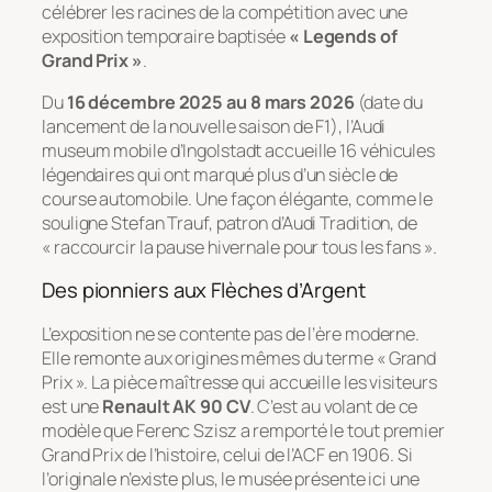
célébrer les racines de la compétition avec une
exposition temporaire baptisée
« Legends of
Grand Prix »
.
Du
16 décembre 2025 au 8 mars 2026
(date du
lancement de la nouvelle saison de F1), l’Audi
museum mobile d’Ingolstadt accueille 16 véhicules
légendaires qui ont marqué plus d’un siècle de
course automobile. Une façon élégante, comme le
souligne Stefan Trauf, patron d’Audi Tradition, de
« raccourcir la pause hivernale pour tous les fans ».
Des pionniers aux Flèches d’Argent
L’exposition ne se contente pas de l’ère moderne.
Elle remonte aux origines mêmes du terme « Grand
Prix ». La pièce maîtresse qui accueille les visiteurs
est une
Renault AK 90 CV
. C’est au volant de ce
modèle que Ferenc Szisz a remporté le tout premier
Grand Prix de l’histoire, celui de l’ACF en 1906. Si
l’originale n’existe plus, le musée présente ici une