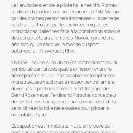
Le lien viscéral entre le pilote italien et Alfa Romeo
se distend pourtant à la fin des années 1930. Marqué
par des drames personnels immenses — la perte de
ses fils — et frustré par le déclin technique des
monoplaces italiennes face à la domination absolue
des constructeurs allemands, Nuvolari prend une
décision qui va secouer le monde du sport
automobile : il traverse le Rhin.
En 1938, l’écurie Auto Union (l’ancêtre direct d’Audi,
symbolisé par l’un des quatre anneaux) cherche
désespérément un pilote capable de dompter ses
monstrueuses machines à moteur central arrière,
devenues orphelines après la mort tragique de
Bernd Rosemeyer. Ferdinand Porsche, concepteur
de ces bolides, sait que seul un homme possède la
sensibilité et la folie nécessaires pour piloter la
redoutable Type D.
L’adaptation est immédiate. Nuvolari prouve qu’il
n’est pas seulement le héros d’Alfa Romeo, mais le