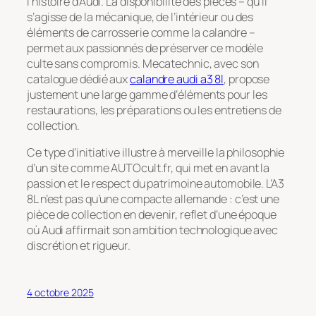
l’histoire d’Audi. La disponibilité des pièces – qu’il
s’agisse de la mécanique, de l’intérieur ou des
éléments de carrosserie comme la calandre –
permet aux passionnés de préserver ce modèle
culte sans compromis. Mecatechnic, avec son
catalogue dédié aux
calandre audi a3 8l
, propose
justement une large gamme d’éléments pour les
restaurations, les préparations ou les entretiens de
collection.
Ce type d’initiative illustre à merveille la philosophie
d’un site comme AUTOcult.fr, qui met en avant la
passion et le respect du patrimoine automobile. L’A3
8L n’est pas qu’une compacte allemande : c’est une
pièce de collection en devenir, reflet d’une époque
où Audi affirmait son ambition technologique avec
discrétion et rigueur.
4 octobre 2025