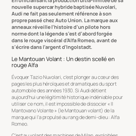
En officialisant la production ultra-limitée de sa
nouvelle supercar hybride baptisée Nuvolari,
Audi ne fait pas seulement référence à son
propre passé chez Auto Union. La marque aux
anneaux réveille l’histoire d’un pilote hors
norme dont la légende s’est d’abord forgée
dans le rouge viscéral d’Alfa Romeo, avant de
s’écrire dans l’argent d’Ingolstadt.
Le Mantouan Volant : Un destin scellé en
rouge Alfa
Évoquer Tazio Nuvolari, c’est plonger au cœur des
pages les plus héroïques et dramatiques du sport
automobile des années 1930. Si Audi détient
aujourd’hui une légitimité historique indéniable pour
utiliser ce nom, il est impossible de dissocier
« Il
Mantovano Volante »
(le Mantouan volant) de la
marque qui l’a propulsé au rang de demi-dieu : Alfa
Romeo.
C’est au volant des machines de Milan, exploitées