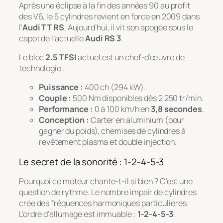
Après une éclipse à la fin des années 90 au profit
des V6, le 5 cylindres revient en force en 2009 dans
l’
Audi TT RS
. Aujourd’hui, il vit son apogée sous le
capot de l’actuelle
Audi RS 3
.
Le bloc
2.5 TFSI
actuel est un chef-d’œuvre de
technologie :
Puissance :
400 ch (294 kW).
Couple :
500 Nm disponibles dès 2 250 tr/min.
Performance :
0 à 100 km/h en
3,8 secondes
.
Conception :
Carter en aluminium (pour
gagner du poids), chemises de cylindres à
revêtement plasma et double injection.
Le secret de la sonorité : 1-2-4-5-3
Pourquoi ce moteur chante-t-il si bien ? C’est une
question de rythme. Le nombre impair de cylindres
crée des fréquences harmoniques particulières.
L’ordre d’allumage est immuable :
1-2-4-5-3
.