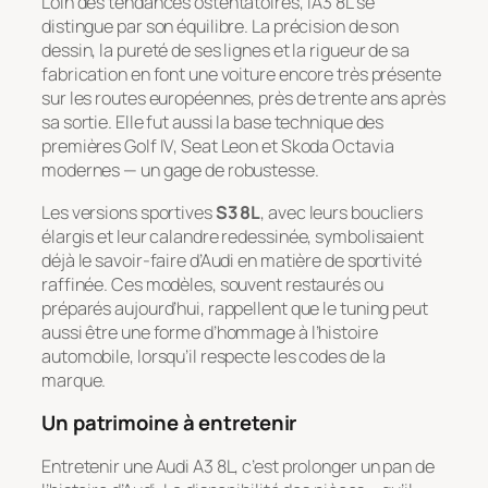
Loin des tendances ostentatoires, l’A3 8L se
distingue par son équilibre. La précision de son
dessin, la pureté de ses lignes et la rigueur de sa
fabrication en font une voiture encore très présente
sur les routes européennes, près de trente ans après
sa sortie. Elle fut aussi la base technique des
premières Golf IV, Seat Leon et Skoda Octavia
modernes — un gage de robustesse.
Les versions sportives
S3 8L
, avec leurs boucliers
élargis et leur calandre redessinée, symbolisaient
déjà le savoir-faire d’Audi en matière de sportivité
raffinée. Ces modèles, souvent restaurés ou
préparés aujourd’hui, rappellent que le tuning peut
aussi être une forme d’hommage à l’histoire
automobile, lorsqu’il respecte les codes de la
marque.
Un patrimoine à entretenir
Entretenir une Audi A3 8L, c’est prolonger un pan de