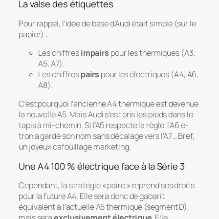
La valse des étiquettes
Pour rappel, l’idée de base d’Audi était simple (sur le
papier) :
Les chiffres
impairs
pour les thermiques (A3,
A5, A7).
Les chiffres
pairs
pour les électriques (A4, A6,
A8).
C’est pourquoi l’ancienne A4 thermique est devenue
la nouvelle A5. Mais Audi s’est pris les pieds dans le
tapis à mi-chemin. Si l’A5 respecte la règle, l’A6 e-
tron a gardé son nom sans décalage vers l’A7… Bref,
un joyeux cafouillage marketing.
Une A4 100 % électrique face à la Série 3
Cependant, la stratégie « paire » reprend ses droits
pour la future A4. Elle sera donc de gabarit
équivalent à l’actuelle A5 thermique (segment D),
mais sera
exclusivement électrique
. Elle