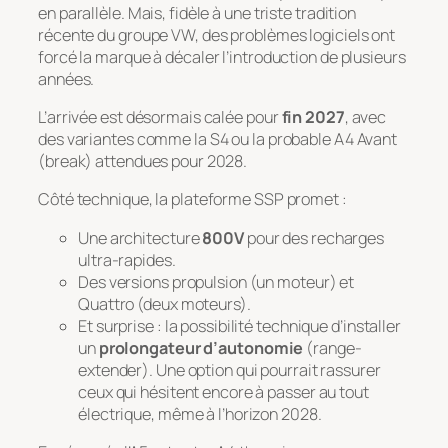
en parallèle. Mais, fidèle à une triste tradition
récente du groupe VW, des problèmes logiciels ont
forcé la marque à décaler l’introduction de plusieurs
années.
L’arrivée est désormais calée pour
fin 2027
, avec
des variantes comme la S4 ou la probable A4 Avant
(break) attendues pour 2028.
Côté technique, la plateforme SSP promet :
Une architecture
800V
pour des recharges
ultra-rapides.
Des versions propulsion (un moteur) et
Quattro (deux moteurs).
Et surprise : la possibilité technique d’installer
un
prolongateur d’autonomie
(range-
extender). Une option qui pourrait rassurer
ceux qui hésitent encore à passer au tout
électrique, même à l’horizon 2028.