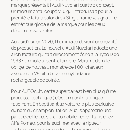
marque présentait l’Audi Nuvolari quattro concept,
un monumental coupé V10 qui introduisait pour la
première fois la calandre
« Singleframe »
, signature
esthétique globale de la marque pour les deux
décennies suivantes.
Aujourd’hui, en 2026, l’hommage devient une réalité
de production. La nouvelle Audi Nuvolari adopte une
architecture qui fait directement écho à la Type D de
1938 : un moteur central arrière. Mais modernité
oblige, ce nouveau monstre de 1 001 chevaux
associe un V8 biturbo à une hybridation
rechargeable de pointe.
Pour AUTOcult, cette supercar est bien plus qu’une
prouesse technique ; c’est un pont historique
fascinant. En baptisant sa voiture la plus exclusive
du nom du champion italien, Audi s’approprie une
part de cette poésie automobile née en Italie chez
Alfa Romeo, pour la sublimer avec la rigueur
technologique allemande. Un hommage ultime au