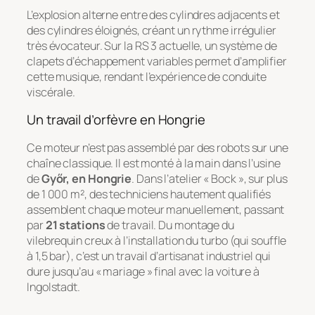
L’explosion alterne entre des cylindres adjacents et
des cylindres éloignés, créant un rythme irrégulier
très évocateur. Sur la RS 3 actuelle, un système de
clapets d’échappement variables permet d’amplifier
cette musique, rendant l’expérience de conduite
viscérale.
Un travail d’orfèvre en Hongrie
Ce moteur n’est pas assemblé par des robots sur une
chaîne classique. Il est monté à la main dans l’usine
de
Győr, en Hongrie
. Dans l’atelier « Bock », sur plus
de 1 000 m², des techniciens hautement qualifiés
assemblent chaque moteur manuellement, passant
par
21 stations
de travail. Du montage du
vilebrequin creux à l’installation du turbo (qui souffle
à 1,5 bar), c’est un travail d’artisanat industriel qui
dure jusqu’au « mariage » final avec la voiture à
Ingolstadt.