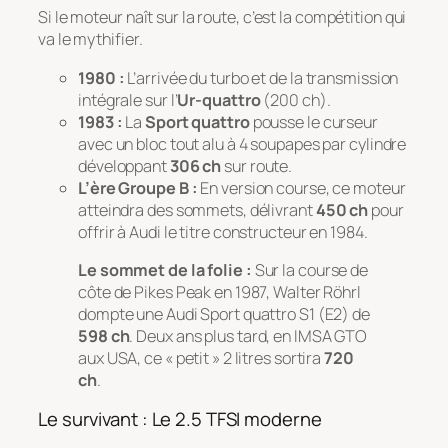
Si le moteur naît sur la route, c’est la compétition qui
va le mythifier.
1980 :
L’arrivée du turbo et de la transmission
intégrale sur l’
Ur-quattro
(200 ch).
1983 :
La
Sport quattro
pousse le curseur
avec un bloc tout alu à 4 soupapes par cylindre
développant
306 ch
sur route.
L’ère Groupe B :
En version course, ce moteur
atteindra des sommets, délivrant
450 ch
pour
offrir à Audi le titre constructeur en 1984.
Le sommet de la folie :
Sur la course de
côte de Pikes Peak en 1987, Walter Röhrl
dompte une Audi Sport quattro S1 (E2) de
598 ch
. Deux ans plus tard, en IMSA GTO
aux USA, ce « petit » 2 litres sortira
720
ch
.
Le survivant : Le 2.5 TFSI moderne