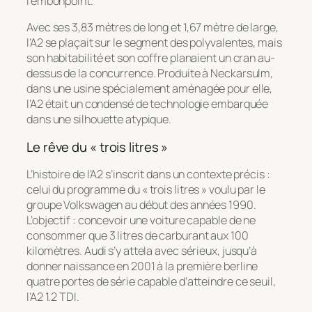
l’embonpoint.
Avec ses 3,83 mètres de long et 1,67 mètre de large,
l’A2 se plaçait sur le segment des polyvalentes, mais
son habitabilité et son coffre planaient un cran au-
dessus de la concurrence. Produite à Neckarsulm,
dans une usine spécialement aménagée pour elle,
l’A2 était un condensé de technologie embarquée
dans une silhouette atypique.
Le rêve du « trois litres »
L’histoire de l’A2 s’inscrit dans un contexte précis :
celui du programme du « trois litres » voulu par le
groupe Volkswagen au début des années 1990.
L’objectif : concevoir une voiture capable de ne
consommer que 3 litres de carburant aux 100
kilomètres. Audi s’y attela avec sérieux, jusqu’à
donner naissance en 2001 à la première berline
quatre portes de série capable d’atteindre ce seuil,
l’A2 1.2 TDI.