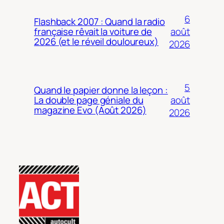
6
Flashback 2007 : Quand la radio
août
française rêvait la voiture de
2026 (et le réveil douloureux)
2026
5
Quand le papier donne la leçon :
août
La double page géniale du
magazine Evo (Août 2026)
2026