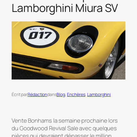
Lamborghini Miura SV
Écrit par
Rédaction
dans
Blog
, 
Enchères
, 
Lamborghini
Vente Bonhams la semaine prochaine lors
du Goodwood Revival Sale avec quelques
pièces qui devraient dépasser le million