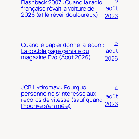
6
Flashback 2007 : Quand la radio
août
française rêvait la voiture de
2026 (et le réveil douloureux)
2026
5
Quand le papier donne la leçon :
août
La double page géniale du
magazine Evo (Août 2026)
2026
JCB Hydromax : Pourquoi
4
personne ne s’intéresse aux
août
records de vitesse (sauf quand
2026
Prodrive s’en mêle)