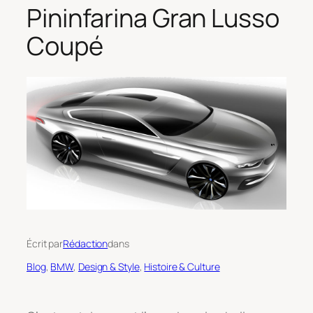
Pininfarina Gran Lusso
Coupé
Écrit par
Rédaction
dans
Blog
, 
BMW
, 
Design & Style
, 
Histoire & Culture