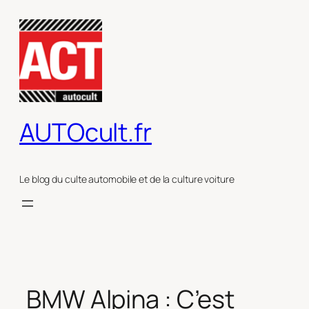
Aller
au
contenu
AUTOcult.fr
Le blog du culte automobile et de la culture voiture
BMW Alpina : C’est