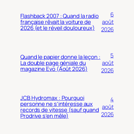
6
Flashback 2007 : Quand la radio
août
française rêvait la voiture de
2026 (et le réveil douloureux)
2026
5
Quand le papier donne la leçon :
août
La double page géniale du
magazine Evo (Août 2026)
2026
JCB Hydromax : Pourquoi
4
personne ne s’intéresse aux
août
records de vitesse (sauf quand
2026
Prodrive s’en mêle)