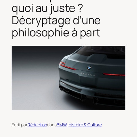
quoi au juste ?
Décryptage d’une
philosophie à part
Écrit par
Rédaction
dans
BMW
, 
Histoire & Culture