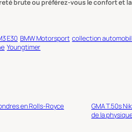
èreté brute ou préférez-vous le confort et
3 E30
BMW Motorsport
collection automobi
ne
Youngtimer
Londres en Rolls-Royce
GMA T.50s Niki
de la physiqu