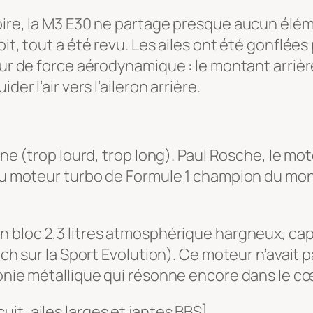
oire, la M3 E30 ne partage presque aucun élém
it, tout a été revu. Les ailes ont été gonflées
our de force aérodynamique : le montant arrièr
er l’air vers l’aileron arrière.
igne (trop lourd, trop long). Paul Rosche, le m
 du moteur turbo de Formule 1 champion du mo
Un bloc 2,3 litres atmosphérique hargneux, ca
8 ch sur la Sport Evolution). Ce moteur n’avait 
honie métallique qui résonne encore dans le c
it, ailes larges et jantes BBS]