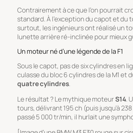
Contrairement à ce que l’on pourrait cr
standard. À l’exception du capot et du to
surtout, les ingénieurs ont réalisé un t
lunette arrière ré-inclinée pour mieux guid
Un moteur né d’une légende de la F1
Sous le capot, pas de six cylindres en l
culasse du bloc 6 cylindres de la M1 et
quatre cylindres
.
Le résultat ? Le mythique moteur
S14
. 
tours, délivrant 195 ch (puis jusqu’à 23
passé 5 000 tr/min, il hurlait une symp
[Image d’une BMW M3 E30 rouge sur circu