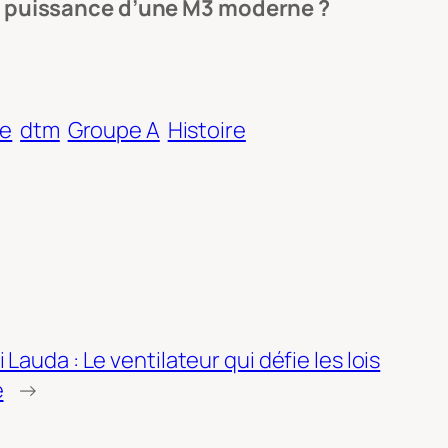
 la puissance d’une M3 moderne ?
le
dtm
Groupe A
Histoire
 Lauda : Le ventilateur qui défie les lois
e
→