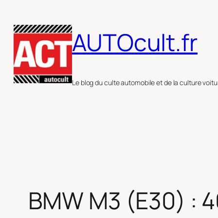
Aller
au
AUTOcult.fr
contenu
Le blog du culte automobile et de la culture voitu
BMW M3 (E30) : 40