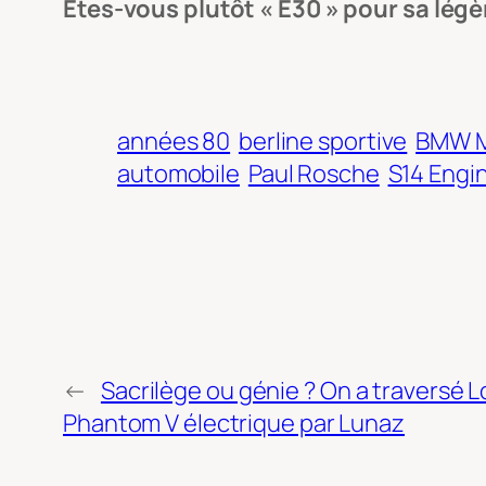
Êtes-vous plutôt « E30 » pour sa lég
années 80
berline sportive
BMW M
automobile
Paul Rosche
S14 Engi
←
Sacrilège ou génie ? On a traversé 
Phantom V électrique par Lunaz