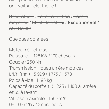
une voiture électrique !
Sans intérêt
/
Sans conviction
/
Dans la
moyenne
/
Mérite le détour
/
Exceptionnel
/
AUTOcult !
Quelques données :
Moteur : électrique
Puissance : 125 kW / 170 chevaux
Couple : 250 Nm
Transmission : roues arrière motrices
L/l/h (mm) : 3 999 / 1 775 / 1 578
Poids à vide : 1 195 kg
Capacité du coffre (l.) : 225 / 1 100 à l’arrière
et 35 à l’avant
Vitesse maximale : 150 km/h
0-100 km/h : 7,2 secondes