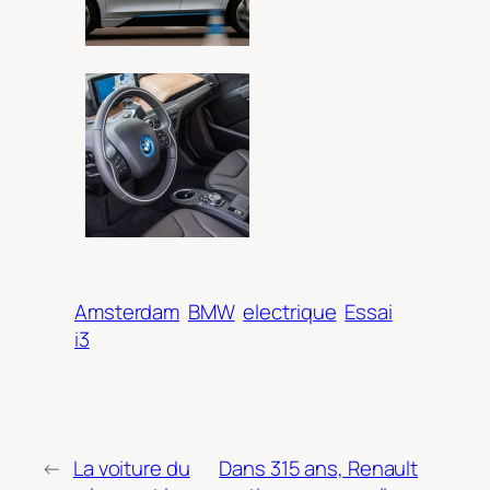
Amsterdam
BMW
electrique
Essai
i3
←
La voiture du
Dans 315 ans, Renault