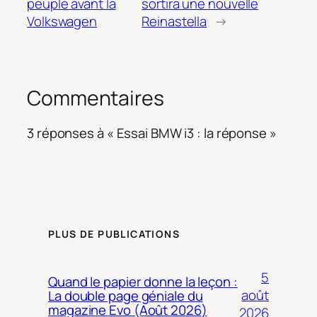
peuple avant la
sortira une nouvelle
Volkswagen
Reinastella
→
Commentaires
3 réponses à « Essai BMW i3 : la réponse »
PLUS DE PUBLICATIONS
5
Quand le papier donne la leçon :
août
La double page géniale du
magazine Evo (Août 2026)
2026