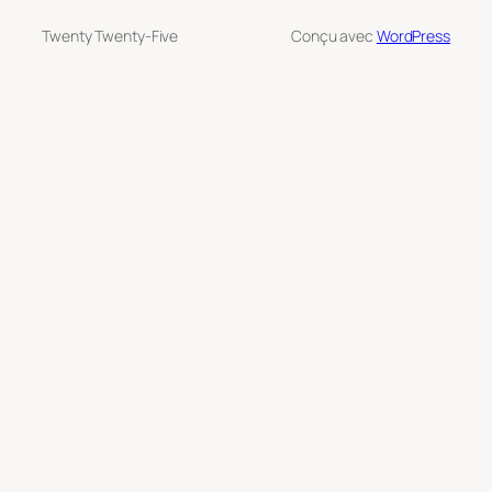
Twenty Twenty-Five
Conçu avec
WordPress