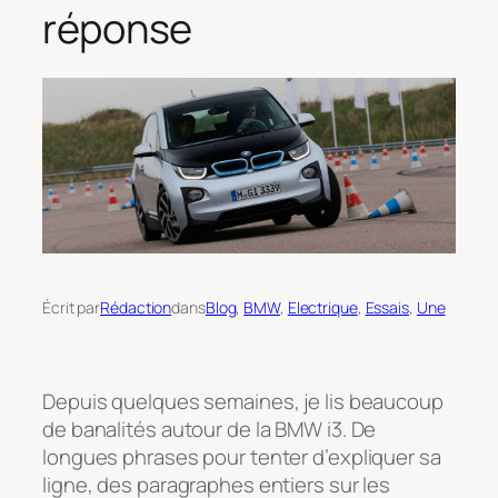
réponse
Écrit par
Rédaction
dans
Blog
, 
BMW
, 
Electrique
, 
Essais
, 
Une
Depuis quelques semaines, je lis beaucoup
de banalités autour de la BMW i3. De
longues phrases pour tenter d’expliquer sa
ligne, des paragraphes entiers sur les