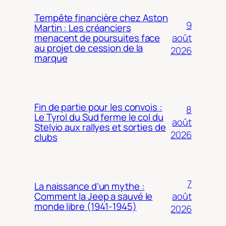
Tempête financière chez Aston
9
Martin : Les créanciers
août
menacent de poursuites face
au projet de cession de la
2026
marque
Fin de partie pour les convois :
8
Le Tyrol du Sud ferme le col du
août
Stelvio aux rallyes et sorties de
2026
clubs
7
La naissance d’un mythe :
août
Comment la Jeep a sauvé le
monde libre (1941-1945)
2026