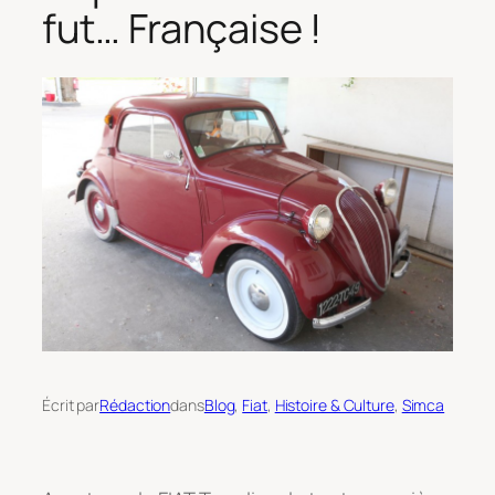
fut… Française !
Écrit par
Rédaction
dans
Blog
, 
Fiat
, 
Histoire & Culture
, 
Simca