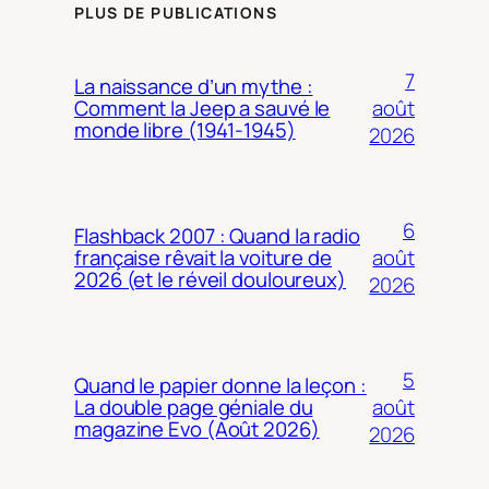
PLUS DE PUBLICATIONS
7
La naissance d’un mythe :
août
Comment la Jeep a sauvé le
monde libre (1941-1945)
2026
6
Flashback 2007 : Quand la radio
août
française rêvait la voiture de
2026 (et le réveil douloureux)
2026
5
Quand le papier donne la leçon :
août
La double page géniale du
magazine Evo (Août 2026)
2026