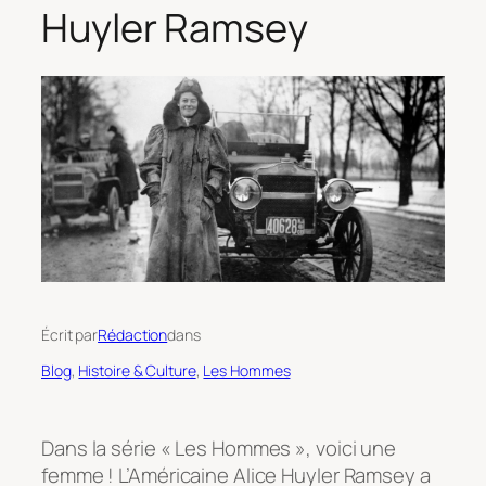
Huyler Ramsey
Écrit par
Rédaction
dans
Blog
, 
Histoire & Culture
, 
Les Hommes
Dans la série « Les Hommes », voici une
femme ! L’Américaine Alice Huyler Ramsey a