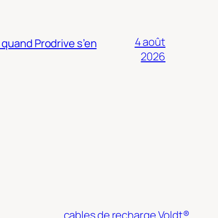
4 août
 quand Prodrive s’en
2026
cables de recharge Voldt®