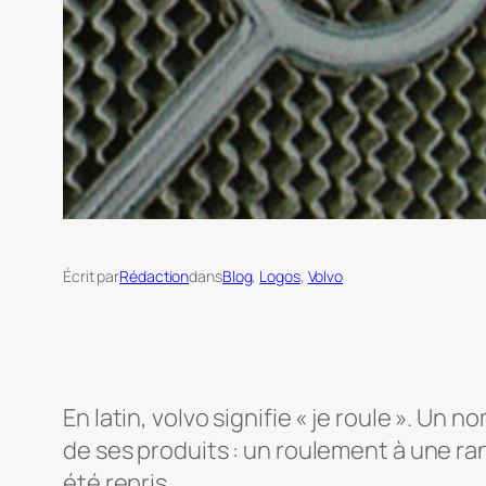
Écrit par
Rédaction
dans
Blog
, 
Logos
, 
Volvo
En latin, volvo signifie « je roule ». U
de ses produits : un roulement à une ra
été repris.