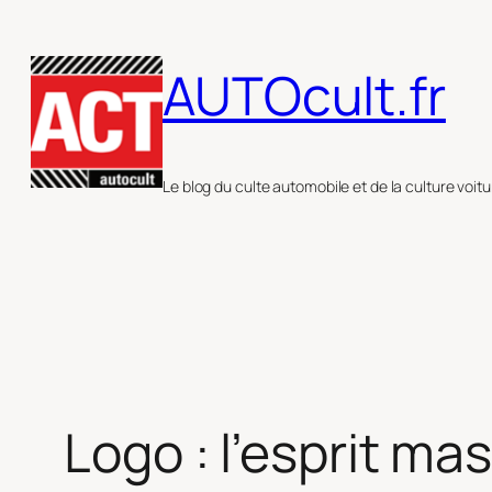
Aller
au
AUTOcult.fr
contenu
Le blog du culte automobile et de la culture voitu
Logo : l’esprit ma