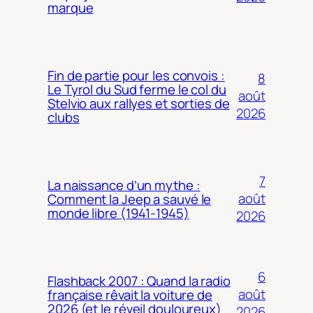
marque
Fin de partie pour les convois :
8
Le Tyrol du Sud ferme le col du
août
Stelvio aux rallyes et sorties de
2026
clubs
7
La naissance d’un mythe :
août
Comment la Jeep a sauvé le
monde libre (1941-1945)
2026
6
Flashback 2007 : Quand la radio
août
française rêvait la voiture de
2026 (et le réveil douloureux)
2026