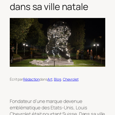
dans sa ville natale
Écrit par
Rédaction
dans
Art
, 
Blog
, 
Chevrolet
Fondateur d’une marque devenue
emblématique des Etats-Unis, Louis
Chevrolet était pourtant Suisse. Dans sa ville