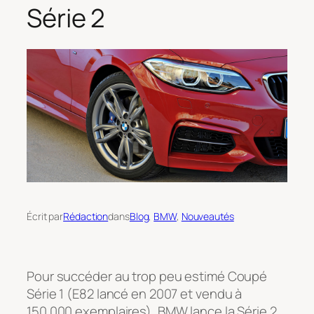
Série 2
Écrit par
Rédaction
dans
Blog
, 
BMW
, 
Nouveautés
Pour succéder au trop peu estimé Coupé
Série 1 (E82 lancé en 2007 et vendu à
150 000 exemplaires), BMW lance la Série 2.