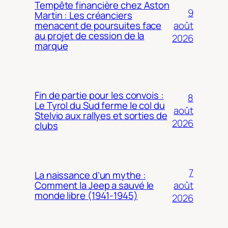
Tempête financière chez Aston
9
Martin : Les créanciers
août
menacent de poursuites face
au projet de cession de la
2026
marque
Fin de partie pour les convois :
8
Le Tyrol du Sud ferme le col du
août
Stelvio aux rallyes et sorties de
2026
clubs
7
La naissance d’un mythe :
août
Comment la Jeep a sauvé le
monde libre (1941-1945)
2026