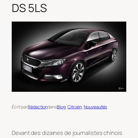
DS 5LS
Écrit par
Rédaction
dans
Blog
, 
Citroën
, 
Nouveautés
Devant des dizaines de journalistes chinois