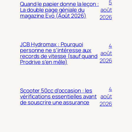
5
Quand le papier donne la leçon :
août
La double page géniale du
magazine Evo (Août 2026)
2026
JCB Hydromax : Pourquoi
4
personne ne s’intéresse aux
août
records de vitesse (sauf quand
2026
Prodrive s’en mêle)
4
Scooter 50cc d’occasion : les
août
vérifications essentielles avant
de souscrire une assurance
2026