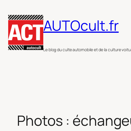
Aller
au
AUTOcult.fr
contenu
Le blog du culte automobile et de la culture voitu
Photos : échange