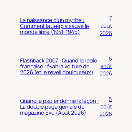
7
La naissance d’un mythe :
août
Comment la Jeep a sauvé le
monde libre (1941-1945)
2026
6
Flashback 2007 : Quand la radio
août
française rêvait la voiture de
2026 (et le réveil douloureux)
2026
5
Quand le papier donne la leçon :
août
La double page géniale du
magazine Evo (Août 2026)
2026