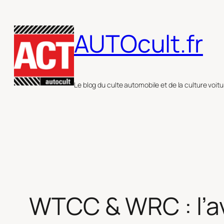
Aller
au
AUTOcult.fr
contenu
Le blog du culte automobile et de la culture voitu
WTCC & WRC : l’a