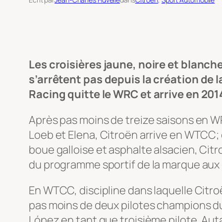
Les croisières jaune, noire et blanc
s’arrêtent pas depuis la création de 
Racing quitte le WRC et arrive en 20
Après pas moins de treize saisons en WR
Loeb et Elena, Citroën arrive en WTCC;
boue galloise et asphalte alsacien, Citr
du programme sportif de la marque aux 
En WTCC, discipline dans laquelle Citr
pas moins de deux pilotes champions du 
López en tant que troisième pilote. Auta