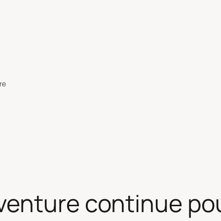
re
venture continue pou