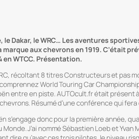
he, le Dakar, le WRC… Les aventures sportiv
la marque aux chevrons en 1919. C’était pré
14 en WTCC. Présentation.
C, récoltant 8 titres Constructeurs et pas moi
 comprennez World Touring Car Championship. 
oën entre en piste. AUTOcult.fr était présent 
chevrons. Résumé d’une conférence qui fera da
oën s’engage donc pour la première année, qu
Monde. J’ai nommé Sébastien Loeb et Yvan Mull
nt dire qu’avec ces trois pilotes, le niveau ris