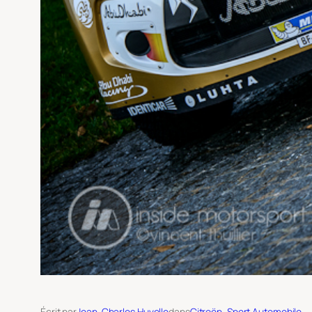
Écrit par
Jean-Charles Huvelle
dans
Citroën
, 
Sport Automobile