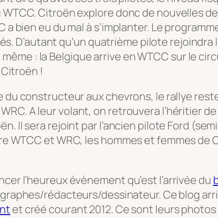
u WTCC. Citroën explore donc de nouvelles des
C a bien eu du mal à s’implanter. Le programme
D’autant qu’un quatrième pilote rejoindra le
ême : la Belgique arrive en WTCC sur le circ
 Citroën !
re du constructeur aux chevrons, le rallye r
RC. A leur volant, on retrouvera l’héritier de
. Il sera rejoint par l’ancien pilote Ford (sem
 Entre WTCC et WRC, les hommes et femmes de 
ncer l’heureux évènement qu’est l’arrivée du
b
otographes/rédacteurs/dessinateur. Ce blog a
nt
et créé courant 2012. Ce sont leurs photos qu