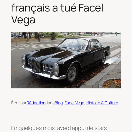
français a tué Facel
Vega
Écrit par
Rédaction
dans
Blog
, 
Facel Vega
, 
Histoire & Culture
En quelques mois, avec l’appui de stars