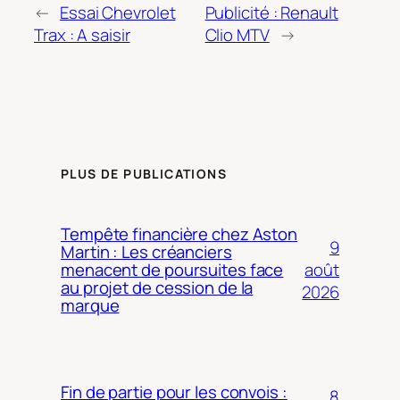
←
Essai Chevrolet
Publicité : Renault
Trax : A saisir
Clio MTV
→
PLUS DE PUBLICATIONS
Tempête financière chez Aston
9
Martin : Les créanciers
août
menacent de poursuites face
au projet de cession de la
2026
marque
Fin de partie pour les convois :
8