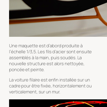
Une maquette est d’abord produite à
l’échelle 1/3,5. Les fils d’acier sont ensuite
assemblés à la main, puis soudés. La
nouvelle structure est alors nettoyée,
poncée et peinte.
La voiture filaire est enfin installée sur un
cadre pour être fixée, horizontalement ou
verticalement, sur un mur.