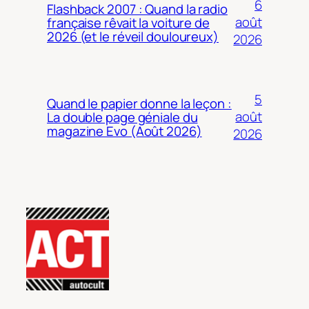
6
Flashback 2007 : Quand la radio
août
française rêvait la voiture de
2026 (et le réveil douloureux)
2026
5
Quand le papier donne la leçon :
août
La double page géniale du
magazine Evo (Août 2026)
2026