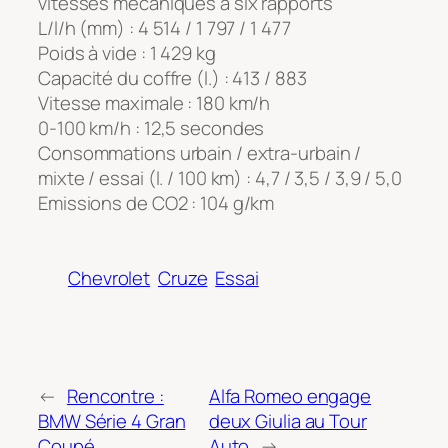
vitesses mécaniques à six rapports
L/l/h (mm) : 4 514 / 1 797 / 1 477
Poids à vide : 1 429 kg
Capacité du coffre (l.) : 413 / 883
Vitesse maximale : 180 km/h
0-100 km/h : 12,5 secondes
Consommations urbain / extra-urbain /
mixte / essai (l. / 100 km) : 4,7 / 3,5 / 3,9 / 5,0
Emissions de CO2 : 104 g/km
Chevrolet
Cruze
Essai
←
Rencontre :
Alfa Romeo engage
BMW Série 4 Gran
deux Giulia au Tour
Coupé
Auto
→