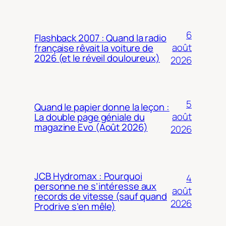
6
Flashback 2007 : Quand la radio
août
française rêvait la voiture de
2026 (et le réveil douloureux)
2026
5
Quand le papier donne la leçon :
août
La double page géniale du
magazine Evo (Août 2026)
2026
JCB Hydromax : Pourquoi
4
personne ne s’intéresse aux
août
records de vitesse (sauf quand
2026
Prodrive s’en mêle)