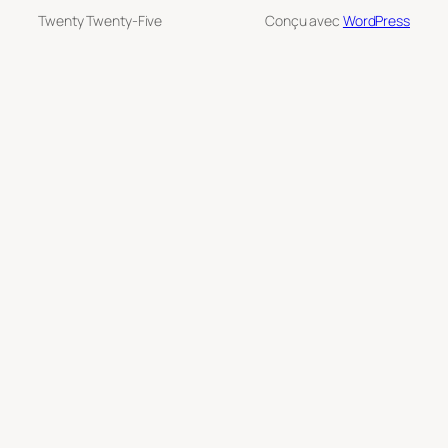
Twenty Twenty-Five
Conçu avec
WordPress