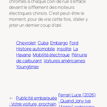
chromés à chaque coin de rue s’efface
devant le sifflement des moteurs
électriques chinois. C’est peut-être le
moment, pour de vrai cette fois, d’aller y
jeter un dernier coup d’œil.
Chevrolet
Cuba
Embargo
Ford
Histoire automobile
insolite
La
Havane
Mobilité électrique
Pénurie
de carburant
Voitures américaines
Youngtimer
Ferrari Luce (2026)
←
Publicité embarquée
: Quand Jony Ive
: Votre voiture, prochain
(Apple) redessine