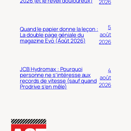
2026 (et le réveil douloureux)
2026
5
Quand le papier donne la leçon :
août
La double page géniale du
magazine Evo (Août 2026)
2026
JCB Hydromax : Pourquoi
4
personne ne s’intéresse aux
août
records de vitesse (sauf quand
2026
Prodrive s’en mêle)