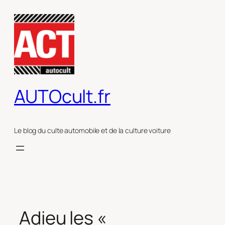
Aller
au
contenu
AUTOcult.fr
Le blog du culte automobile et de la culture voiture
Adieu les «