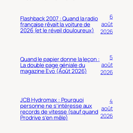
6
Flashback 2007 : Quand la radio
août
française rêvait la voiture de
2026 (et le réveil douloureux)
2026
5
Quand le papier donne la leçon :
août
La double page géniale du
magazine Evo (Août 2026)
2026
JCB Hydromax : Pourquoi
4
personne ne s’intéresse aux
août
records de vitesse (sauf quand
2026
Prodrive s’en mêle)