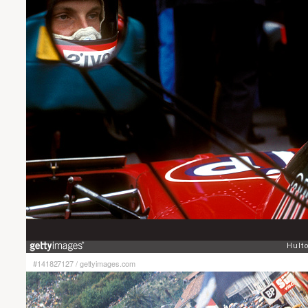
#141827127
/
gettyimages.com