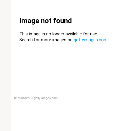
#156043259
/
gettyimages.com