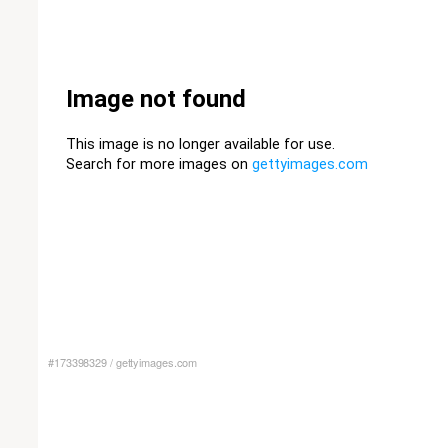
#173398329
/
gettyimages.com