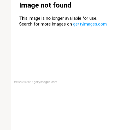
#162364242
/
gettyimages.com