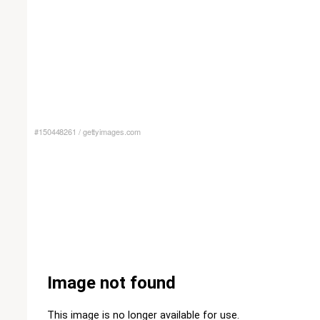
#150448261
/
gettyimages.com