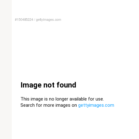
#150485224
/
gettyimages.com