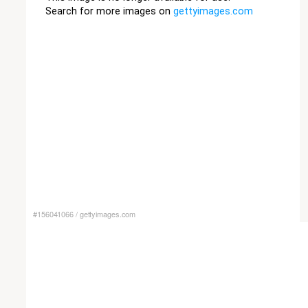
#156041066
/
gettyimages.com