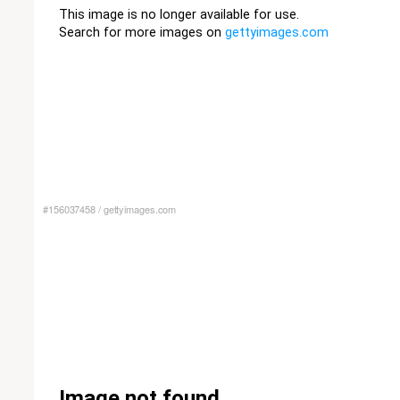
#156037458
/
gettyimages.com