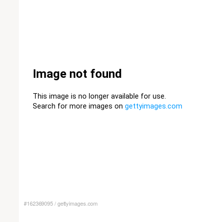
#162369095
/
gettyimages.com