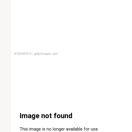
#150447915
/
gettyimages.com