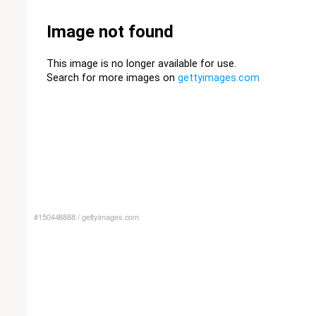
#150448888
/
gettyimages.com