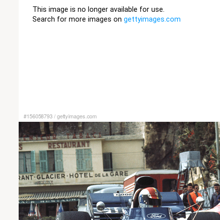
#156058793
/
gettyimages.com