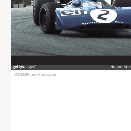
#76486856
/
gettyimages.com