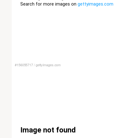
#156055717
/
gettyimages.com