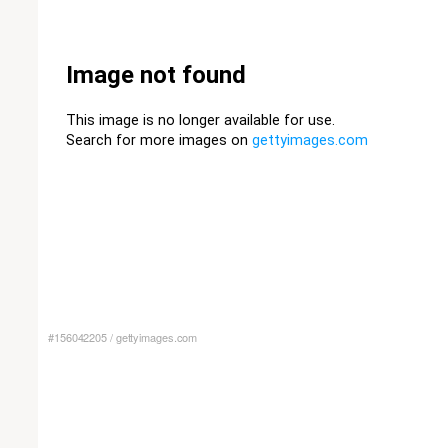
#156042205
/
gettyimages.com