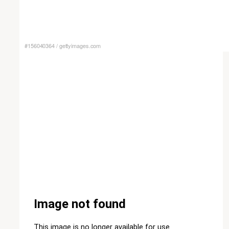
#156040364
/
gettyimages.com