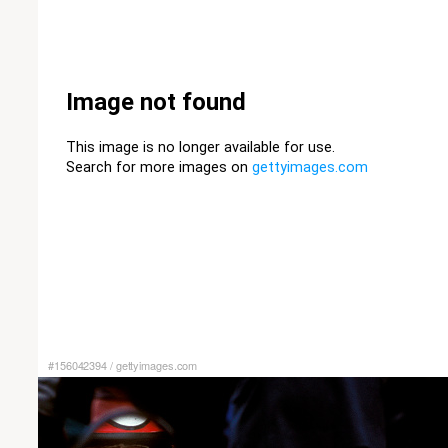
#156042394
/
gettyimages.com