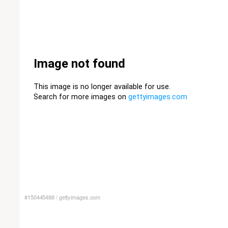
#150445488
/
gettyimages.com