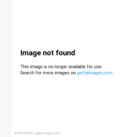
#150470403
/
gettyimages.com