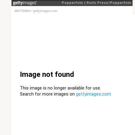
#80750884
/
gettyimages.com