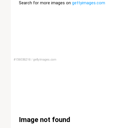
#156036216
/
gettyimages.com