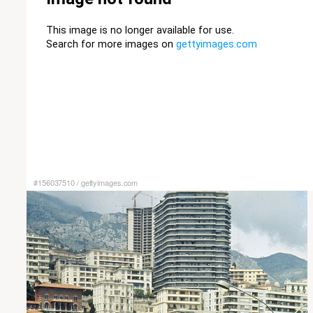
#156037510
/
gettyimages.com