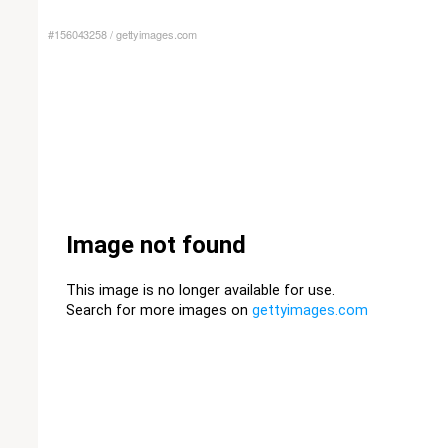
#156043258
/
gettyimages.com