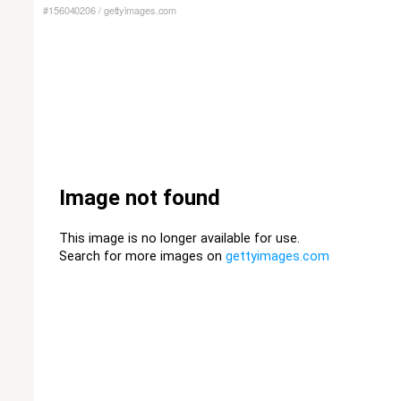
#156040206
/
gettyimages.com