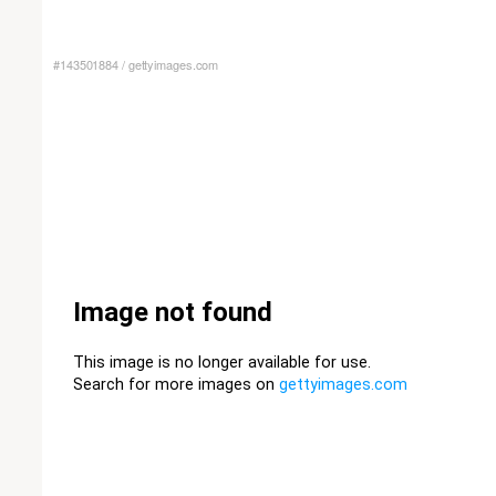
#143501884
/
gettyimages.com