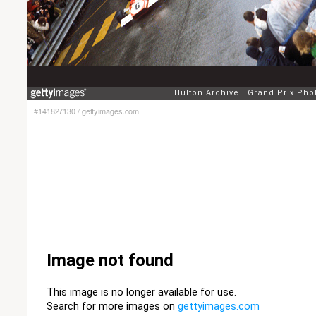
#141827130
/
gettyimages.com