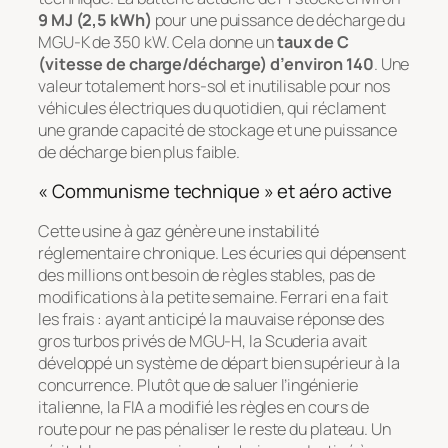
9 MJ (2,5 kWh)
pour une puissance de décharge du
MGU-K de 350 kW. Cela donne un
taux de C
(vitesse de charge/décharge) d’environ 140
. Une
valeur totalement hors-sol et inutilisable pour nos
véhicules électriques du quotidien, qui réclament
une grande capacité de stockage et une puissance
de décharge bien plus faible.
« Communisme technique » et aéro active
Cette usine à gaz génère une instabilité
réglementaire chronique. Les écuries qui dépensent
des millions ont besoin de règles stables, pas de
modifications à la petite semaine. Ferrari en a fait
les frais : ayant anticipé la mauvaise réponse des
gros turbos privés de MGU-H, la Scuderia avait
développé un système de départ bien supérieur à la
concurrence. Plutôt que de saluer l’ingénierie
italienne, la FIA a modifié les règles en cours de
route pour ne pas pénaliser le reste du plateau. Un