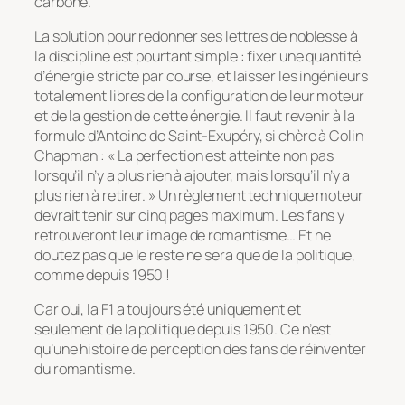
carbone.
La solution pour redonner ses lettres de noblesse à
la discipline est pourtant simple : fixer une quantité
d’énergie stricte par course, et laisser les ingénieurs
totalement libres de la configuration de leur moteur
et de la gestion de cette énergie. Il faut revenir à la
formule d’Antoine de Saint-Exupéry, si chère à Colin
Chapman :
« La perfection est atteinte non pas
lorsqu’il n’y a plus rien à ajouter, mais lorsqu’il n’y a
plus rien à retirer. »
Un règlement technique moteur
devrait tenir sur cinq pages maximum. Les fans y
retrouveront leur image de romantisme… Et ne
doutez pas que le reste ne sera que de la politique,
comme depuis 1950 !
Car oui, la F1 a toujours été uniquement et
seulement de la politique depuis 1950. Ce n’est
qu’une histoire de perception des fans de réinventer
du romantisme.