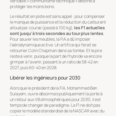
véritable « communisme technique » destiné à
protéger les moins bons.
Le résultat en piste est sans appel : pour compenser
le manque de puissance et la réduction du carburant
alloué par course (passé à 100 kg),
les F1 actuelles
sont jusqu’à trois secondes au tour plus lentes
.
Pour sauver les meubles, la FIA a dû imposer
l’aérodynamique active. Un artifice qui ferait se
retourner Colin Chapman dans sa tombe. Et le pire
reste à venir, puisque la part de l’hybride va encore
grimper à l’avenir, passant à un ratio de 58-42 en
2027, puis 60-40 en 2028.
Libérer les ingénieurs pour 2030
Alors que le président de la FIA, Mohammed Ben
Sulayem, ouvre désormais publiquement la porte à
un retour aux V8 atmosphériques pour 2030, il est
temps de changer de paradigme. La F1 ne doit pas
copier le modèle standardisé de la NASCAR avec du