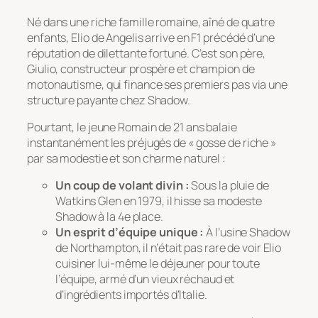
Né dans une riche famille romaine, aîné de quatre
enfants, Elio de Angelis arrive en F1 précédé d’une
réputation de dilettante fortuné. C’est son père,
Giulio, constructeur prospère et champion de
motonautisme, qui finance ses premiers pas via une
structure payante chez Shadow.
Pourtant, le jeune Romain de 21 ans balaie
instantanément les préjugés de « gosse de riche »
par sa modestie et son charme naturel :
Un coup de volant divin :
Sous la pluie de
Watkins Glen en 1979, il hisse sa modeste
Shadow à la 4e place.
Un esprit d’équipe unique :
À l’usine Shadow
de Northampton, il n’était pas rare de voir Elio
cuisiner lui-même le déjeuner pour toute
l’équipe, armé d’un vieux réchaud et
d’ingrédients importés d’Italie.