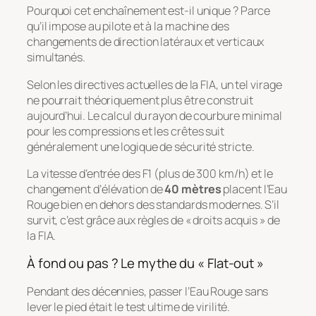
Pourquoi cet enchaînement est-il unique ? Parce
qu’il impose au pilote et à la machine des
changements de direction latéraux et verticaux
simultanés.
Selon les directives actuelles de la FIA, un tel virage
ne pourrait théoriquement plus être construit
aujourd’hui. Le calcul du rayon de courbure minimal
pour les compressions et les crêtes suit
généralement une logique de sécurité stricte.
La vitesse d’entrée des F1 (plus de 300 km/h) et le
changement d’élévation de
40 mètres
placent l’Eau
Rouge bien en dehors des standards modernes. S’il
survit, c’est grâce aux règles de « droits acquis » de
la FIA.
À fond ou pas ? Le mythe du « Flat-out »
Pendant des décennies, passer l’Eau Rouge sans
lever le pied était le test ultime de virilité.