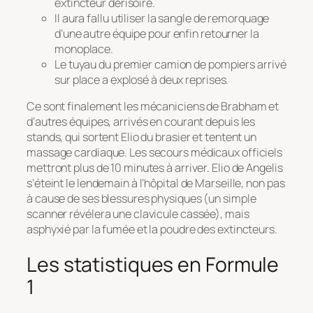
extincteur dérisoire.
Il aura fallu utiliser la sangle de remorquage
d’une autre équipe pour enfin retourner la
monoplace.
Le tuyau du premier camion de pompiers arrivé
sur place a explosé à deux reprises.
Ce sont finalement les mécaniciens de Brabham et
d’autres équipes, arrivés en courant depuis les
stands, qui sortent Elio du brasier et tentent un
massage cardiaque. Les secours médicaux officiels
mettront plus de 10 minutes à arriver. Elio de Angelis
s’éteint le lendemain à l’hôpital de Marseille, non pas
à cause de ses blessures physiques (un simple
scanner révélera une clavicule cassée), mais
asphyxié par la fumée et la poudre des extincteurs.
Les statistiques en Formule
1