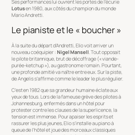
Ses performances lui ouvrent les portes de l’écurie
Lotus
en 1980, aux côtés du champion du monde
Mario Andretti.
Le pianiste et le « boucher »
À la suite du départ d’Andretti, Elio voit arriver un
nouveau coéquipier :
Nigel Mansell
. Tout opposait
le pilote britannique, brut de décoffrage (« viande-
purée-ketchup »), au gastronome romain. Pourtant,
une profonde amitié va naître entre eux. Sur la piste,
de Angelis s’affirme comme le leader le plus régulier.
C’est en 1982 que sa grandeur humaine éclate aux
yeux de tous. Lors de la fameuse grève des pilotes à
Johannesburg, enfermés dans un hôtel pour
protester contre les clauses de la superlicence, la
tension est immense. Pour apaiser les esprits et
rassurer les plus jeunes, Elio s’installe au piano à
queue de l’hôtel et joue des morceaux classiques