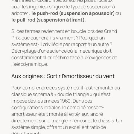
Parmi les choix architecturaux les plus cruciaux
pour les ingénieurs figure le type de suspension à
adopter :
le push-rod (suspension à poussoir)
ou
le pull-rod (suspension à tirant)
.
Si ces termes reviennent en boucle lors des Grand
Prix, que cachent-ils vraiment ? Pourquoi un
système est-il privilégié par rapport à un autre ?
Décryptage d’une science où la mécanique doit
constamment plier l’échine face aux exigences de
l’aérodynamique.
Aux origines : Sortir l’amortisseur du vent
Pour comprendre ces systèmes, il faut remonter au
classique schéma à « double triangle » qui s’est
imposé dès les années 1960. Dans ces
configurations initiales, le combiné ressort-
amortisseur était monté à l’extérieur, ancré
directement sur le triangle inférieur et le châssis. Un
système simple, offrant un excellent ratio de
débattement.