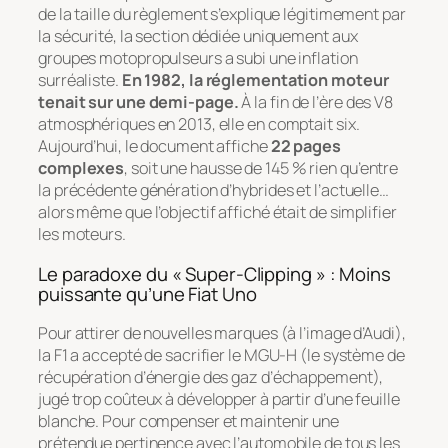
de la taille du règlement s’explique légitimement par
la sécurité, la section dédiée uniquement aux
groupes motopropulseurs a subi une inflation
surréaliste.
En 1982, la réglementation moteur
tenait sur une demi-page.
À la fin de l’ère des V8
atmosphériques en 2013, elle en comptait six.
Aujourd’hui, le document affiche
22 pages
complexes
, soit une hausse de 145 % rien qu’entre
la précédente génération d’hybrides et l’actuelle…
alors même que l’objectif affiché était de simplifier
les moteurs.
Le paradoxe du « Super-Clipping » : Moins
puissante qu’une Fiat Uno
Pour attirer de nouvelles marques (à l’image d’Audi),
la F1 a accepté de sacrifier le MGU-H (le système de
récupération d’énergie des gaz d’échappement),
jugé trop coûteux à développer à partir d’une feuille
blanche. Pour compenser et maintenir une
prétendue pertinence avec l’automobile de tous les