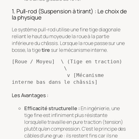
1. Pull-rod (Suspension à tirant) : Le choix de
la physique
Le système pull-rod utilise une fine tige diagonale
reliant le haut du moyeu de la roue à la partie
inférieure du châssis. Lorsque la roue passe sur une
bosse, la tige
tire
sur le mécanisme interne.
[Roue / Moyeu]  \ (Tige en traction)

                 \

                  v [Mécanisme 
Les Avantages :
Efficacité structurelle :
En ingénierie, une
tige fine est infiniment plus résistante
lorsqu’elle travaille en pure traction (tension)
plutôt qu’en compression. C’est le principe des
câbles d’une grue : ils restent fins car ils ne