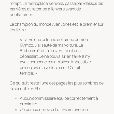
rompt. La monoplace s’envole, passe par-dessus les
barrières et retombe à l’envers avant de
s’enflammer.
Le champion du monde Alan Jones est le premier sur
les lieux :
« J’ai vu une colonne de fumée derrière
l’Armco. J’ai sauté de ma voiture. La
Brabham était à l’envers, son bras
dépassait. Je ne pouvais rien faire. Il n’y
avait personne pour m’aider, impossible
de soulever la voiture seul. C’était
terrible. »
Ce qui suit reste l’une des pages les plus sombres de
la sécurité en F1 :
Aucun commissaire équipé correctement à
proximité.
Un pompier en short et t-shirt avec un