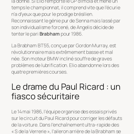
la donne. Si Elio remporte le GP d’Imola et mène un
temps le championnat, il comprend vite que l’écurie
n’a d’yeux que pour le prodige brésilien.
Reconnaissant le génie pur de Senna mais lassé par
son individualisme forcené, de Angelis décide de
tenter le pari
Brabham
pour 1986.
La Brabham BT55, conçue par Gordon Murray, est
révolutionnaire mais extrêmement basse et mal
née. Son moteur BMW incliné souffre de graves
problèmes de lubrification. Elio abandonne lors des
quatre premières courses.
Le drame du Paul Ricard : un
fiasco sécuritaire
Le 14 mai 1986, l’équipe organise des essais privés
sur le circuit du Paul Ricard pour corriger les défauts
de la voiture. Dans l’enchaînement ultra-rapide des
« S de la Verrerie », l’aileron arrière de la Brabham se