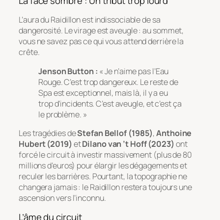
La face sombre : Un tribut trop lourd
L’aura du Raidillon est indissociable de sa
dangerosité. Le virage est aveugle : au sommet,
vous ne savez pas ce qui vous attend derrière la
crête.
Jenson Button :
« Je n’aime pas l’Eau
Rouge. C’est trop dangereux. Le reste de
Spa est exceptionnel, mais là, il y a eu
trop d’incidents. C’est aveugle, et c’est ça
le problème. »
Les tragédies de
Stefan Bellof (1985)
,
Anthoine
Hubert (2019)
et
Dilano van ’t Hoff (2023)
ont
forcé le circuit à investir massivement (plus de 80
millions d’euros) pour élargir les dégagements et
reculer les barrières. Pourtant, la topographie ne
changera jamais : le Raidillon restera toujours une
ascension vers l’inconnu.
L’âme du circuit