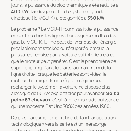
jours, la puissance du bloc thermique a été réduite à
400 kW
, tandis que celle du système hybride
cinétique (le MGU-K) a été gonflée à
350 kW
.
Le problème ? Le MGU-H fournissait de la puissance
en continu dans les lignes droites grâce au flux des
gaz. Le MGU-K, lui, ne peut délivrer que de l’énergie
préalablement stockée ou récupérée lorsque la
puissance requise par la voiture est inférieure à ce
que le moteur peut générer. C’est le phénomène de
super-clipping
. Dans les faits, au maximum de la
ligne droite, lorsque les batteries sont vides, le
moteur thermique tourne à plein régime pour
recharger le système : la voiture ne dispose plus
alors que de 50 kW exploitables pour avancer.
Soit à
peine 67 chevaux
, c’est-à-dire moins de puissance
qu’une modeste Fiat Uno 70SX des années 1980.
De plus, l’argument marketing de la « transposition
technologique » vers la série est un mensonge
technique. La batterie actuelle de F1 stocke environ