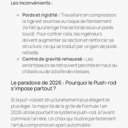
Les Inconvénients :
Poids et rigidité :
Travaillant en compression,
la tige est soumise au risque de flambement
(le fait qu’une tige fine se torde sous un poids
lourd). Pour contrer cela, les ingénieurs
doivent augmenter sa section et renforcer sa
structure, ce qui se traduit par un gain de poids
néfaste.
Centre de gravité rehaussé :
Les
amortisseurs se retrouvent perchés en haut du
châssis ou de la boîte de vitesses.
Le paradoxe de 2026 : Pourquoi le Push-rod
s’impose partout ?
Si le pull-rod est structurellement plus élégant et
plus léger, la majorité de la grille de Formule 1 en
2026 utilise pourtant le système push-rod, à l’avant
comme à l’arrière. Un choix qui illustre parfaitement
l’art du compromis en sport automobile :