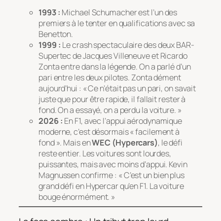
1993 :
Michael Schumacher est l’un des
premiers à le tenter en qualifications avec sa
Benetton.
1999 :
Le crash spectaculaire des deux BAR-
Supertec de Jacques Villeneuve et Ricardo
Zonta entre dans la légende. On a parlé d’un
pari entre les deux pilotes. Zonta dément
aujourd’hui :
« Ce n’était pas un pari, on savait
juste que pour être rapide, il fallait rester à
fond. On a essayé, on a perdu la voiture. »
2026 :
En F1, avec l’appui aérodynamique
moderne, c’est désormais « facilement à
fond ». Mais en
WEC (Hypercars)
, le défi
reste entier. Les voitures sont lourdes,
puissantes, mais avec moins d’appui. Kevin
Magnussen confirme :
« C’est un bien plus
grand défi en Hypercar qu’en F1. La voiture
bouge énormément. »