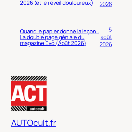
2026 (et le réveil douloureux)
2026
5
Quand le papier donne la leçon :
août
La double page géniale du
magazine Evo (Août 2026)
2026
AUTOcult.fr