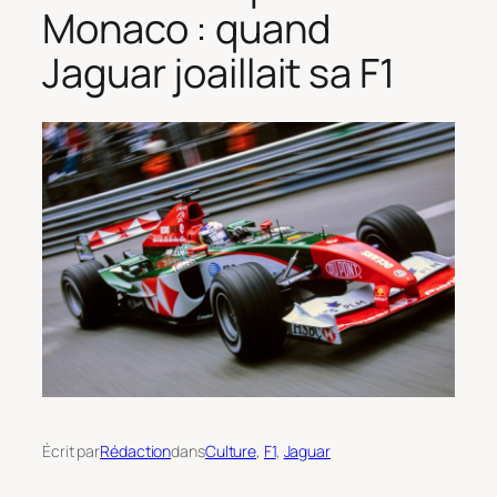
Monaco : quand
Jaguar joaillait sa F1
Écrit par
Rédaction
dans
Culture
, 
F1
, 
Jaguar