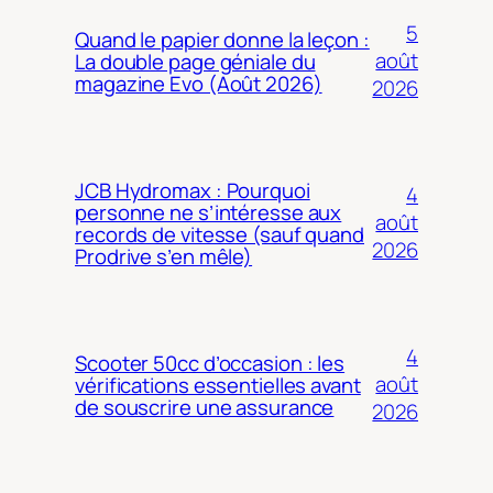
5
Quand le papier donne la leçon :
août
La double page géniale du
magazine Evo (Août 2026)
2026
JCB Hydromax : Pourquoi
4
personne ne s’intéresse aux
août
records de vitesse (sauf quand
2026
Prodrive s’en mêle)
4
Scooter 50cc d’occasion : les
août
vérifications essentielles avant
de souscrire une assurance
2026