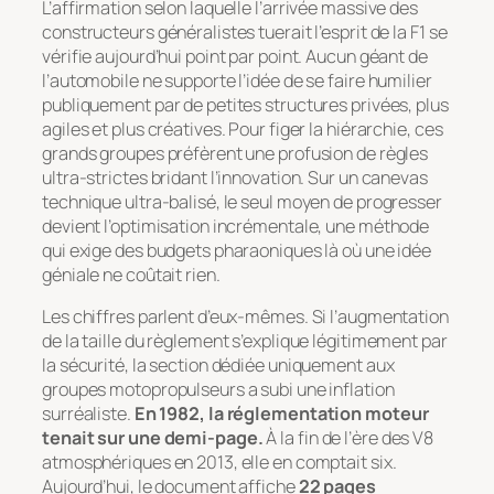
L’affirmation selon laquelle l’arrivée massive des
constructeurs généralistes tuerait l’esprit de la F1 se
vérifie aujourd’hui point par point. Aucun géant de
l’automobile ne supporte l’idée de se faire humilier
publiquement par de petites structures privées, plus
agiles et plus créatives. Pour figer la hiérarchie, ces
grands groupes préfèrent une profusion de règles
ultra-strictes bridant l’innovation. Sur un canevas
technique ultra-balisé, le seul moyen de progresser
devient l’optimisation incrémentale, une méthode
qui exige des budgets pharaoniques là où une idée
géniale ne coûtait rien.
Les chiffres parlent d’eux-mêmes. Si l’augmentation
de la taille du règlement s’explique légitimement par
la sécurité, la section dédiée uniquement aux
groupes motopropulseurs a subi une inflation
surréaliste.
En 1982, la réglementation moteur
tenait sur une demi-page.
À la fin de l’ère des V8
atmosphériques en 2013, elle en comptait six.
Aujourd’hui, le document affiche
22 pages