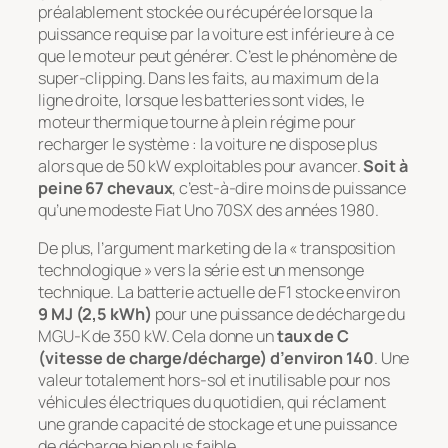
préalablement stockée ou récupérée lorsque la
puissance requise par la voiture est inférieure à ce
que le moteur peut générer. C’est le phénomène de
super-clipping
. Dans les faits, au maximum de la
ligne droite, lorsque les batteries sont vides, le
moteur thermique tourne à plein régime pour
recharger le système : la voiture ne dispose plus
alors que de 50 kW exploitables pour avancer.
Soit à
peine 67 chevaux
, c’est-à-dire moins de puissance
qu’une modeste Fiat Uno 70SX des années 1980.
De plus, l’argument marketing de la « transposition
technologique » vers la série est un mensonge
technique. La batterie actuelle de F1 stocke environ
9 MJ (2,5 kWh)
pour une puissance de décharge du
MGU-K de 350 kW. Cela donne un
taux de C
(vitesse de charge/décharge) d’environ 140
. Une
valeur totalement hors-sol et inutilisable pour nos
véhicules électriques du quotidien, qui réclament
une grande capacité de stockage et une puissance
de décharge bien plus faible.