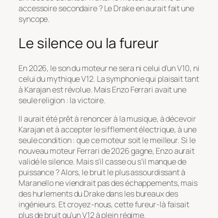
accessoire secondaire ? Le Drake en aurait fait une
syncope.
Le silence ou la fureur
En 2026, le son du moteur ne sera ni celui d’un V10, ni
celui du mythique V12. La symphonie qui plaisait tant
à Karajan est révolue. Mais Enzo Ferrari avait une
seule religion : la victoire.
Il aurait été prêt à renoncer à la musique, à décevoir
Karajan et à accepter le sifflement électrique, à une
seule condition : que ce moteur soit le meilleur. Si le
nouveau moteur Ferrari de 2026 gagne, Enzo aurait
validé le silence. Mais s’il casse ou s’il manque de
puissance ? Alors, le bruit le plus assourdissant à
Maranello ne viendrait pas des échappements, mais
des hurlements du Drake dans les bureaux des
ingénieurs. Et croyez-nous, cette fureur-là faisait
plus de bruit qu’un V12 à plein régime.