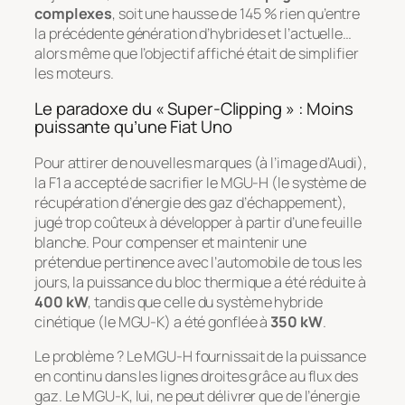
complexes
, soit une hausse de 145 % rien qu’entre
la précédente génération d’hybrides et l’actuelle…
alors même que l’objectif affiché était de simplifier
les moteurs.
Le paradoxe du « Super-Clipping » : Moins
puissante qu’une Fiat Uno
Pour attirer de nouvelles marques (à l’image d’Audi),
la F1 a accepté de sacrifier le MGU-H (le système de
récupération d’énergie des gaz d’échappement),
jugé trop coûteux à développer à partir d’une feuille
blanche. Pour compenser et maintenir une
prétendue pertinence avec l’automobile de tous les
jours, la puissance du bloc thermique a été réduite à
400 kW
, tandis que celle du système hybride
cinétique (le MGU-K) a été gonflée à
350 kW
.
Le problème ? Le MGU-H fournissait de la puissance
en continu dans les lignes droites grâce au flux des
gaz. Le MGU-K, lui, ne peut délivrer que de l’énergie