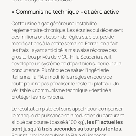
« Communisme technique » et aéro active
Cette usine à gaz génère une instabilité
réglementaire chronique. Les écuries qui dépensent
des millions ont besoin de règles stables, pas de
modifications à la petite semaine. Ferrari en a fait
les frais : ayant anticipé la mauvaise réponse des
gros turbos privés de MGU-H, la Scuderia avait
développé un système de départ bien supérieur à la
concurrence. Plutôt que de saluer l’ingénierie
italienne, la FIA a modifié les règles en cours de
route pour ne pas pénaliser le reste du plateau. Un
véritable « communisme technique » destiné à
protéger les moins bons.
Le résultat en piste est sans appel : pour compenser
le manque de puissance et la réduction du carburant
alloué par course (passé à 100 kg),
les F1 actuelles
sont jusqu’à trois secondes au tour plus lentes
.
Pour sauver les meubles, la FIA a dû imposer