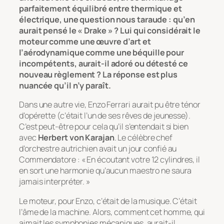
parfaitement équilibré entre thermique et
électrique, une question nous taraude : qu’en
aurait pensé le « Drake » ? Lui qui considérait le
moteur comme une œuvre d’art et
l’aérodynamique comme une béquille pour
incompétents, aurait-il adoré ou détesté ce
nouveau règlement ? La réponse est plus
nuancée qu’il n’y paraît.
Dans une autre vie, Enzo Ferrari aurait pu être ténor
d’opérette (c’était l’un de ses rêves de jeunesse).
C’est peut-être pour cela qu’il s’entendait si bien
avec
Herbert von Karajan
. Le célèbre chef
d’orchestre autrichien avait un jour confié au
Commendatore :
« En écoutant votre 12 cylindres, il
en sort une harmonie qu’aucun maestro ne saura
jamais interpréter. »
Le moteur, pour Enzo, c’était de la musique. C’était
l’âme de la machine. Alors, comment cet homme, qui
aimait les symphonies mécaniques, aurait-il