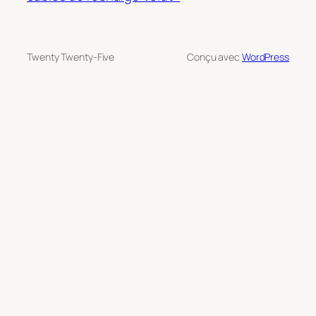
Twenty Twenty-Five
Conçu avec
WordPress