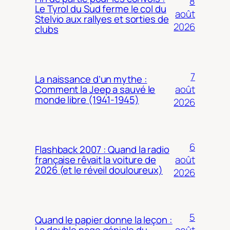
8
Le Tyrol du Sud ferme le col du
août
Stelvio aux rallyes et sorties de
2026
clubs
7
La naissance d’un mythe :
août
Comment la Jeep a sauvé le
monde libre (1941-1945)
2026
6
Flashback 2007 : Quand la radio
août
française rêvait la voiture de
2026 (et le réveil douloureux)
2026
5
Quand le papier donne la leçon :
août