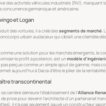
e des activités véhicules industriels (RVI), marquant l
 à la concurrence germanique et américaine.
Twingo et Logan
duit des voitures, il a créé des
segments de marché
. 
ocorps urbain audacieux qui ciblait une clientèle dési
ié comme une solution pour les marchés émergents, le c
imiser le profit
a posteriori
, est un
modèle d’ingénieri
ut pas perçue comme un simple ajout de gamme, mais 
rmet aujourd’hui à Dacia d’être le pilier de la rentabilit
maître transcontinental
e sa carrière demeure l’établissement de l’
Alliance Rena
ôle de proie pour devenir l’architecte d’un partenariat t
ttes), il n’a pas seulement sauvé un constructeur japonai