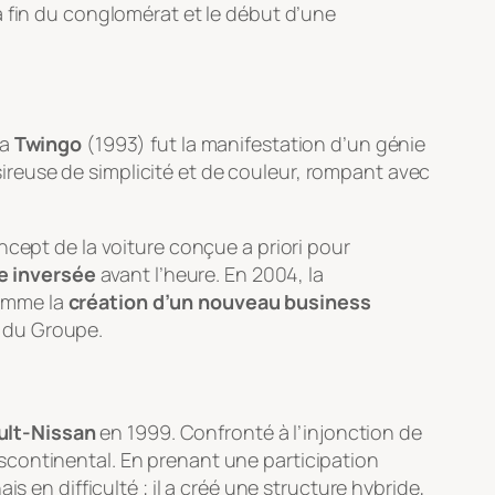
a fin du conglomérat et le début d’une
La
Twingo
(1993) fut la manifestation d’un génie
reuse de simplicité et de couleur, rompant avec
oncept de la voiture conçue
a priori
pour
e inversée
avant l’heure. En 2004, la
comme la
création d’un nouveau business
é du Groupe.
ult-Nissan
en 1999. Confronté à l’injonction de
ranscontinental. En prenant une participation
s en difficulté ; il a créé une structure hybride,