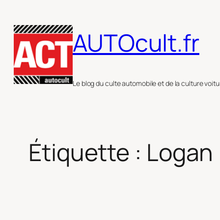
Aller
au
AUTOcult.fr
contenu
Le blog du culte automobile et de la culture voitu
Étiquette :
Logan