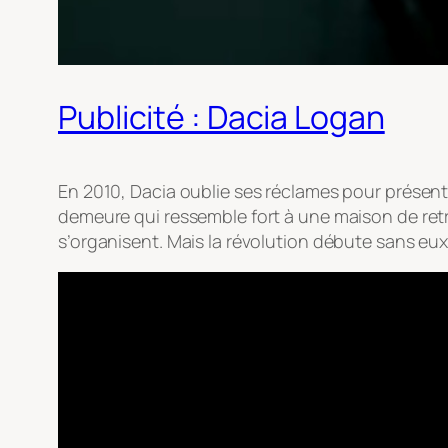
Publicité : Dacia Logan
En 2010, Dacia oublie ses réclames pour présente
demeure qui ressemble fort à une maison de re
s’organisent. Mais la révolution débute sans eux. 