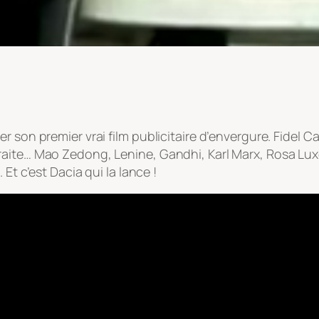
r son premier vrai film publicitaire d’envergure. Fidel C
traite… Mao Zedong, Lenine, Gandhi, Karl Marx, Rosa L
Et c’est Dacia qui la lance !