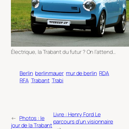
Électrique, la Trabant du futur ? On l’attend…
Berlin
berlinmauer
mur de berlin
RDA
RFA
Trabant
Trabi
Livre : Henry Ford Le
←
Photos : le
parcours d’un visionnaire
jour de la Trabant
→