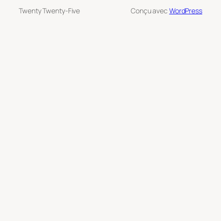
Twenty Twenty-Five
Conçu avec
WordPress