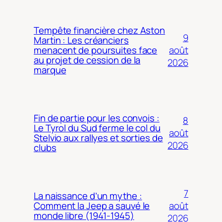
Tempête financière chez Aston
9
Martin : Les créanciers
août
menacent de poursuites face
au projet de cession de la
2026
marque
Fin de partie pour les convois :
8
Le Tyrol du Sud ferme le col du
août
Stelvio aux rallyes et sorties de
2026
clubs
7
La naissance d’un mythe :
août
Comment la Jeep a sauvé le
monde libre (1941-1945)
2026