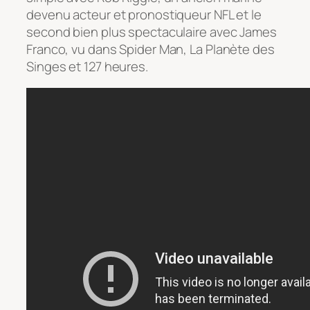
devenu acteur et pronostiqueur NFL et le
second bien plus spectaculaire avec James
Franco, vu dans Spider Man, La Planète des
Singes et 127 heures.