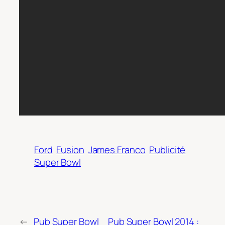
Ford
Fusion
James Franco
Publicité
Super Bowl
←
Pub Super Bowl
Pub Super Bowl 2014 :