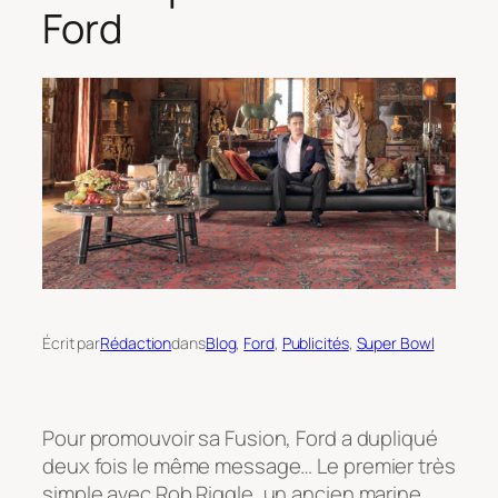
Ford
Écrit par
Rédaction
dans
Blog
, 
Ford
, 
Publicités
, 
Super Bowl
Pour promouvoir sa Fusion, Ford a dupliqué
deux fois le même message… Le premier très
simple avec Rob Riggle, un ancien marine