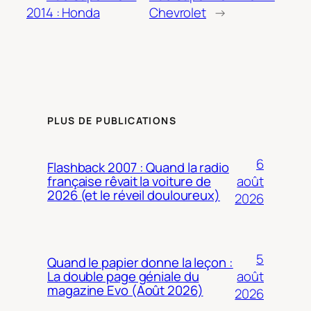
2014 : Honda
Chevrolet
→
PLUS DE PUBLICATIONS
6
Flashback 2007 : Quand la radio
août
française rêvait la voiture de
2026 (et le réveil douloureux)
2026
5
Quand le papier donne la leçon :
août
La double page géniale du
magazine Evo (Août 2026)
2026