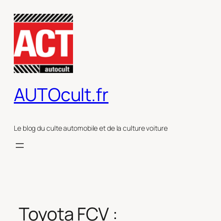
Aller
au
contenu
AUTOcult.fr
Le blog du culte automobile et de la culture voiture
Toyota FCV :