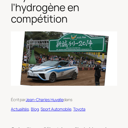
l’hydrogène en
compétition
Écrit par
Jean-Charles Huvelle
dans
Actualités
, 
Blog
, 
Sport Automobile
, 
Toyota