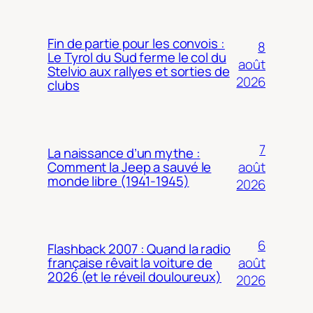
Fin de partie pour les convois :
8
Le Tyrol du Sud ferme le col du
août
Stelvio aux rallyes et sorties de
2026
clubs
7
La naissance d’un mythe :
août
Comment la Jeep a sauvé le
monde libre (1941-1945)
2026
6
Flashback 2007 : Quand la radio
août
française rêvait la voiture de
2026 (et le réveil douloureux)
2026