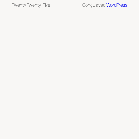
Twenty Twenty-Five
Conçu avec
WordPress