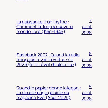
7
La naissance d’un mythe :
août
Comment la Jeep a sauvé le
monde libre (1941-1945)
2026
6
Flashback 2007 : Quand la radio
août
française rêvait la voiture de
2026 (et le réveil douloureux)
2026
5
Quand le papier donne la leçon :
août
La double page géniale du
magazine Evo (Août 2026)
2026