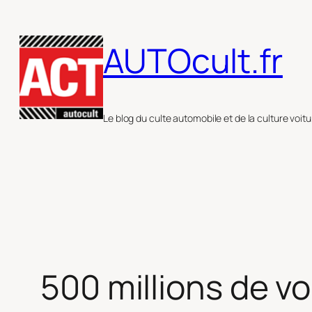
Aller
au
AUTOcult.fr
contenu
Le blog du culte automobile et de la culture voitu
500 millions de vo