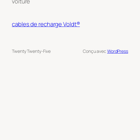
voiture
cables de recharge Voldt®
Twenty Twenty-Five
Conçu avec
WordPress