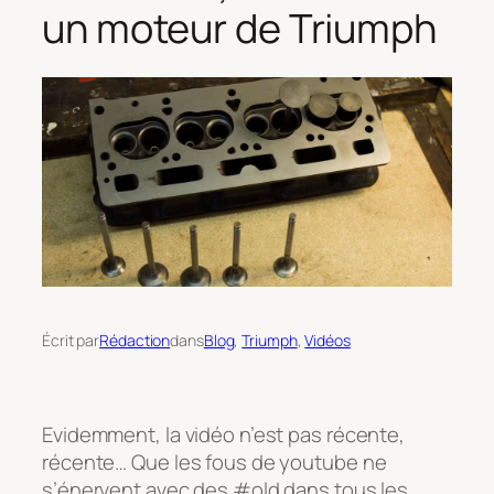
un moteur de Triumph
Écrit par
Rédaction
dans
Blog
, 
Triumph
, 
Vidéos
Evidemment, la vidéo n’est pas récente,
récente… Que les fous de youtube ne
s’énervent avec des #old dans tous les