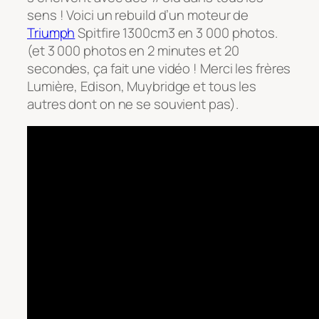
sens ! Voici un rebuild d’un moteur de
Triumph
Spitfire 1300cm3 en 3 000 photos.
(et 3 000 photos en 2 minutes et 20
secondes, ça fait une vidéo ! Merci les frères
Lumière, Edison, Muybridge et tous les
autres dont on ne se souvient pas).