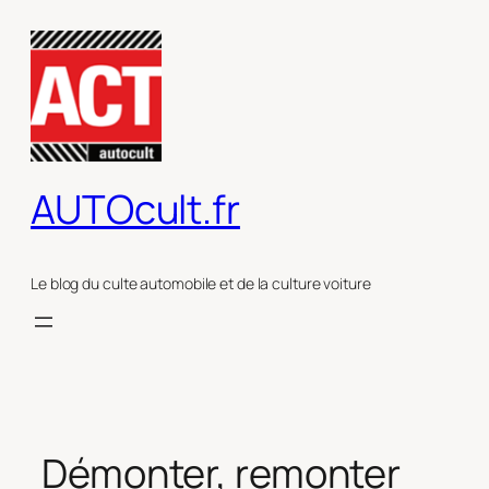
Aller
au
contenu
AUTOcult.fr
Le blog du culte automobile et de la culture voiture
Démonter, remonter