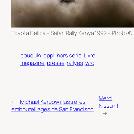
Toyota Celica – Safari Rally Kenya 1992 – Photo ©
bouquin
dppi
hors serie
Livre
magazine
presse
rallyes
wrc
Merci
←
Michael Kerbow illustre les
Nissan !
embouteillages de San Francisco
→