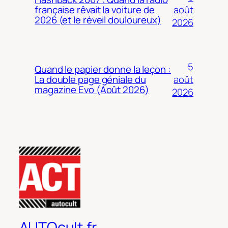
août
française rêvait la voiture de
2026 (et le réveil douloureux)
2026
5
Quand le papier donne la leçon :
août
La double page géniale du
magazine Evo (Août 2026)
2026
AUTOcult.fr